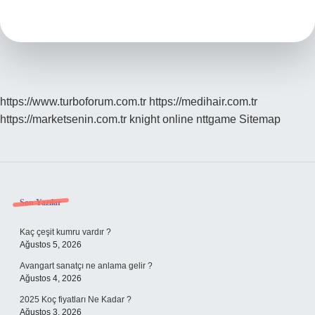
Yanına
Ne
Olur
https://www.turboforum.com.tr
https://medihair.com.tr
https://marketsenin.com.tr
knight online
nttgame
Sitemap
Sidebar
Son Yazılar
Kaç çeşit kumru vardır ?
Ağustos 5, 2026
Avangart sanatçı ne anlama gelir ?
Ağustos 4, 2026
2025 Koç fiyatları Ne Kadar ?
Ağustos 3, 2026