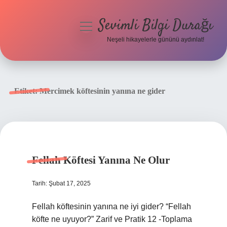
Sevimli Bilgi Durağı
menüyü
aç
Neşeli hikayelerle gününü aydınlat!
Anasayfa
Gizlilik Politikası
Etiket:
Mercimek köftesinin yanına ne gider
Yasal Uyarı
Hakkımızda
Fellah Köftesi Yanına Ne Olur
Tarih: Şubat 17, 2025
Fellah köftesinin yanına ne iyi gider? “Fellah
köfte ne uyuyor?” Zarif ve Pratik 12 -Toplama