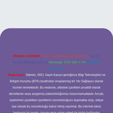
giriş
Reklam ve İletişim:
E-mail:
backlinkpaneli@gmail.com
Teams:
forumhizmeti@gmail.com
Whatsapp: 0262 606 0 726
Telegram:
@karabul
Yasal Uyarı:
Sitemiz, 5651 Sayılı Kanun gereğince Bilgi Teknolojileri ve
İletişim Kurumu (BTK) tarafından onaylanmış bir Yer Sağlayıcı olarak
hizmet vermektedir. Bu nedenle, sitedeki içerikleri proaktif olarak
denetleme veya araştırma yükümlülüğümüz bulunmamaktadır. Ancak,
üyelerimiz yazdıkları içeriklerin sorumluluğunu taşımakta olup, siteye
üye olarak bu sorumluluğu kabul etmiş sayılırlar. Bu internet sitesi,
herhangi bir marka, kurum veya şahıs şirketi ile hiçbir bağlantısı