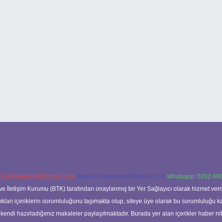
:
backlinkpaneli@gmail.com
Teams:
forumhizmeti@gmail.com
Whatsapp: 0262 606
ve İletişim Kurumu (BTK) tarafından onaylanmış bir Yer Sağlayıcı olarak hizmet verm
rı içeriklerin sorumluluğunu taşımakta olup, siteye üye olarak bu sorumluluğu kabul
a kendi hazırladığımız makaleler paylaşılmaktadır. Burada yer alan içerikler haber 