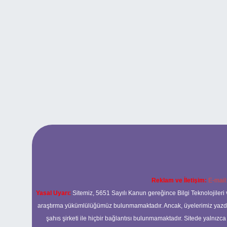
Reklam ve İletişim:
E-mail
Yasal Uyarı:
Sitemiz, 5651 Sayılı Kanun gereğince Bilgi Teknolojileri 
araştırma yükümlülüğümüz bulunmamaktadır. Ancak, üyelerimiz yazdıkla
şahıs şirketi ile hiçbir bağlantısı bulunmamaktadır. Sitede yalnızc