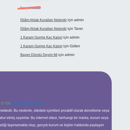
Son yorumlar
İSlâm Ahlak Kuralları Nelerdir
için
admin
İSlâm Ahlak Kuralları Nelerdir
için
Taner
1 Karam Gurme Kaç Kalori
için
admin
1 Karam Gurme Kaç Kalori
için
Gülten
Başım Döndü Deyim Mi
için
admin
 0 726
Telegram: @karabul
ektedir. Bu nedenle, sitedeki içerikleri proaktif olarak denetleme veya
 etmiş sayılırlar. Bu internet sitesi, herhangi bir marka, kurum veya
niteliği taşımamakta olup, gerçek kurum ve kişiler hakkında paylaşım