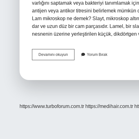
varlığını saptamak veya bakteriyi tanımlamak için 
antijen veya antikor titresini belirlemek mümkün d
Lam mikroskop ne demek? Slayt, mikroskop altında
dar ve uzun düz bir cam parçasıdır. Lamel, bir sl
nesnenin üzerine yerleştirilen küçük, dikdörtge
Lam
Devamını okuyun
Yorum Bırak
Laboratuvar
Nedir
https://www.turboforum.com.tr
https://medihair.com.tr
ht