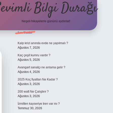
evimli Bilgi Durağı
Neşeli hikayelerle gününü aydınlat!
Sidebar
Son Yazılar
vdcasino güncel giriş
Kalp krizi anında evde ne yapılmalı ?
Ağustos 7, 2026
Kaç çeşit kumru vardır ?
Ağustos 5, 2026
Avangart sanatçı ne anlama gelir ?
Ağustos 4, 2026
2025 Koç fiyatları Ne Kadar ?
Ağustos 3, 2026
200 watt Ne Çalıştırır ?
Ağustos 3, 2026
İzmitten kayseriye tren var mı ?
Temmuz 30, 2026