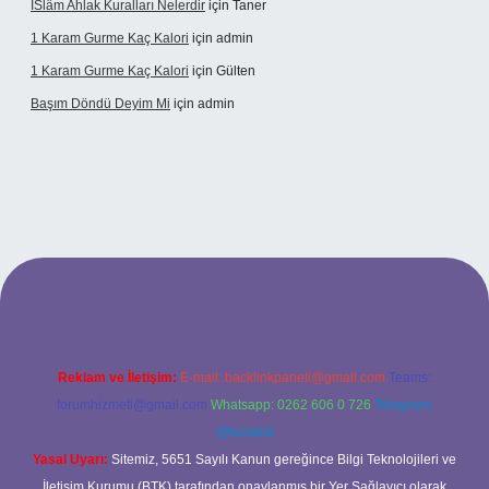
İSlâm Ahlak Kuralları Nelerdir
için
Taner
1 Karam Gurme Kaç Kalori
için
admin
1 Karam Gurme Kaç Kalori
için
Gülten
Başım Döndü Deyim Mi
için
admin
iriş
Reklam ve İletişim:
E-mail:
backlinkpaneli@gmail.com
Teams:
forumhizmeti@gmail.com
Whatsapp: 0262 606 0 726
Telegram:
@karabul
Yasal Uyarı:
Sitemiz, 5651 Sayılı Kanun gereğince Bilgi Teknolojileri ve
İletişim Kurumu (BTK) tarafından onaylanmış bir Yer Sağlayıcı olarak