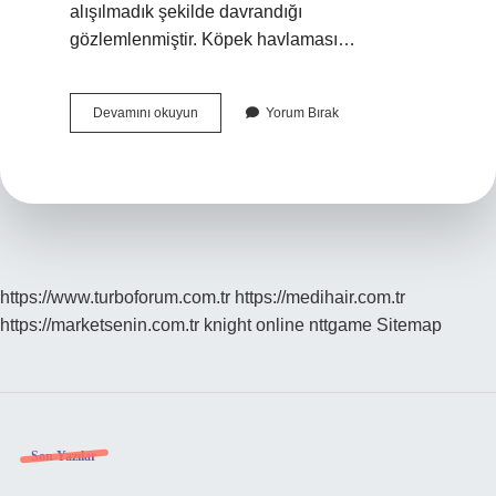
alışılmadık şekilde davrandığı
gözlemlenmiştir. Köpek havlaması…
Köpekler
Devamını okuyun
Yorum Bırak
Deprem
Olacağını
Hisseder
Mi
https://www.turboforum.com.tr
https://medihair.com.tr
https://marketsenin.com.tr
knight online
nttgame
Sitemap
Sidebar
Son Yazılar