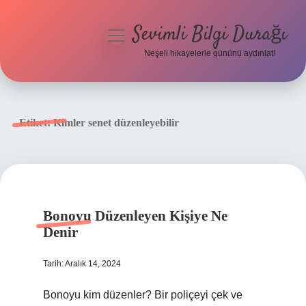
Sevimli Bilgi Durağı
menüyü
aç
Neşeli hikayelerle gününü aydınlat!
Anasayfa
Gizlilik Politikası
Etiket:
Kimler senet düzenleyebilir
Yasal Uyarı
Hakkımızda
Bonoyu Düzenleyen Kişiye Ne
Denir
Tarih: Aralık 14, 2024
Bonoyu kim düzenler? Bir poliçeyi çek ve