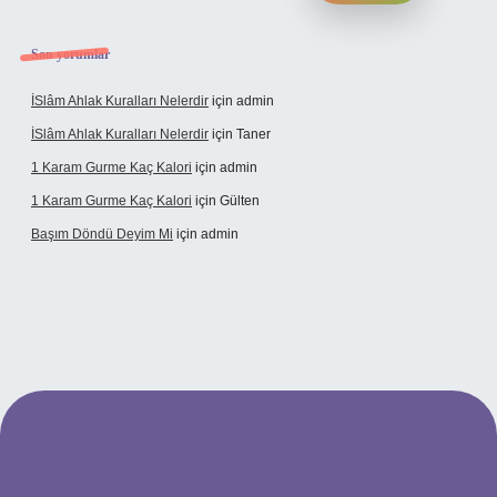
Son yorumlar
İSlâm Ahlak Kuralları Nelerdir
için
admin
İSlâm Ahlak Kuralları Nelerdir
için
Taner
1 Karam Gurme Kaç Kalori
için
admin
1 Karam Gurme Kaç Kalori
için
Gülten
Başım Döndü Deyim Mi
için
admin
ş