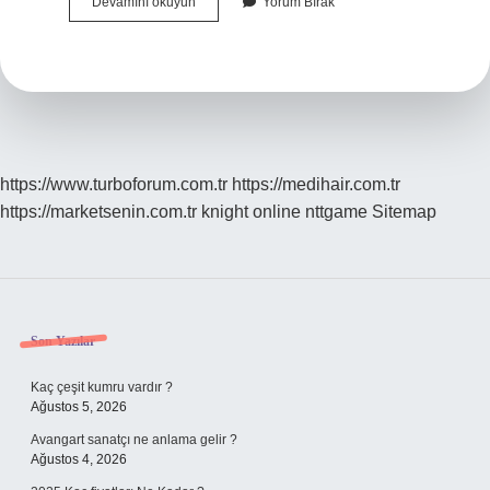
Bonoyu
Devamını okuyun
Yorum Bırak
Düzenleyen
Kişiye
Ne
Denir
https://www.turboforum.com.tr
https://medihair.com.tr
https://marketsenin.com.tr
knight online
nttgame
Sitemap
Sidebar
Son Yazılar
Kaç çeşit kumru vardır ?
Ağustos 5, 2026
Avangart sanatçı ne anlama gelir ?
Ağustos 4, 2026