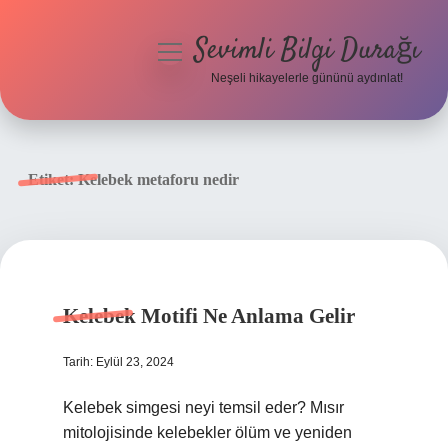
Sevimli Bilgi Durağı
menüyü
aç
Neşeli hikayelerle gününü aydınlat!
Anasayfa
Gizlilik Politikası
Etiket:
Kelebek metaforu nedir
Yasal Uyarı
Hakkımızda
Kelebek Motifi Ne Anlama Gelir
Tarih: Eylül 23, 2024
Kelebek simgesi neyi temsil eder? Mısır
mitolojisinde kelebekler ölüm ve yeniden