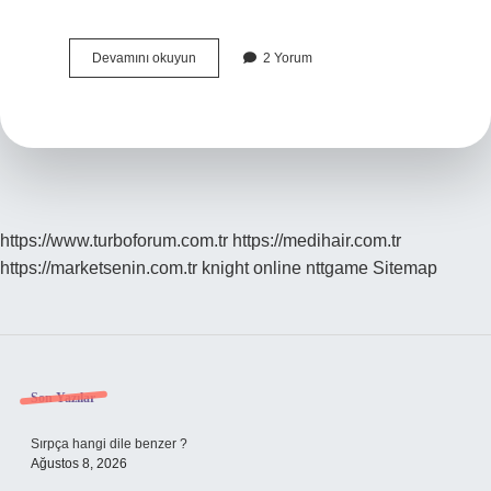
Kelebek
Devamını okuyun
2 Yorum
Motifi
Ne
Anlama
Gelir
https://www.turboforum.com.tr
https://medihair.com.tr
https://marketsenin.com.tr
knight online
nttgame
Sitemap
Sidebar
Son Yazılar
Sırpça hangi dile benzer ?
Ağustos 8, 2026