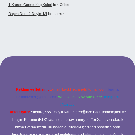
1 Karam Gurme Kaç Kalori
için
Gülten
Başım Döndü Deyim Mi
için
admin
riş
Reklam ve İletişim:
E-mail:
backlinkpaneli@gmail.com
Teams:
forumhizmeti@gmail.com
Whatsapp: 0262 606 0 726
Telegram:
@karabul
Yasal Uyarı:
Sitemiz, 5651 Sayılı Kanun gereğince Bilgi Teknolojileri ve
İletişim Kurumu (BTK) tarafından onaylanmış bir Yer Sağlayıcı olarak
hizmet vermektedir. Bu nedenle, sitedeki içerikleri proaktif olarak
denetleme veya araştırma yükümlülüğümüz bulunmamaktadır. Ancak,