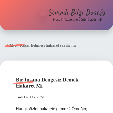
Sevimli Bilgi Durağı
menüyü
aç
Neşeli hikayelerle gününü aydınlat!
Anasayfa
Gizlilik Politikası
Etiket:
Kaşar kelimesi hakaret sayılır mı
Yasal Uyarı
Hakkımızda
Bir Insana Dengesiz Demek
Hakaret Mi
Tarih: Eylül 17, 2024
Hangi sözler hakarete girmez? Örneğin;