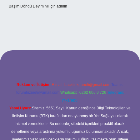
Başım Döndü Deyim Mi
için
admin
l giriş
Reklam ve İletişim:
E-mail:
backlinkpaneli@gmail.com
Teams:
forumhizmeti@gmail.com
Whatsapp: 0262 606 0 726
Telegram:
@karabul
Yasal Uyarı:
Sitemiz, 5651 Sayılı Kanun gereğince Bilgi Teknolojileri ve
İletişim Kurumu (BTK) tarafından onaylanmış bir Yer Sağlayıcı olarak
hizmet vermektedir. Bu nedenle, sitedeki içerikleri proaktif olarak
denetleme veya araştırma yükümlülüğümüz bulunmamaktadır. Ancak,
üyelerimiz yazdıkları içeriklerin sorumluluğunu taşımakta olup, siteye