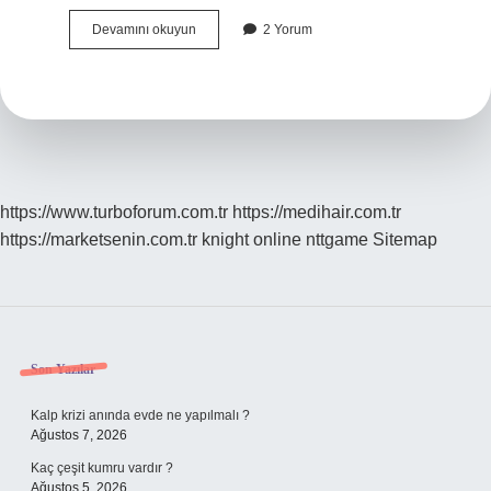
Bir
Devamını okuyun
2 Yorum
Insana
Dengesiz
Demek
Hakaret
Mi
https://www.turboforum.com.tr
https://medihair.com.tr
https://marketsenin.com.tr
knight online
nttgame
Sitemap
Sidebar
Son Yazılar
Kalp krizi anında evde ne yapılmalı ?
Ağustos 7, 2026
Kaç çeşit kumru vardır ?
Ağustos 5, 2026