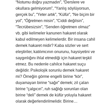
“Notumu doğru yazmadın”, “Derslere ve
okullara gelmiyorum”, “Yanlış söylüyorsun,
gerçek bu”, “Yeter artık”, “Küfür”, “Ne biçim bir
yol”, “Öğretmen misin”, “Ciddi değilsin”,
“Tecrübesizsin”, “Senden öğretmen olmaz”
vb. gibi kelimeler kanunen hakaret olarak
kabul edilmeyen kelimelerdir. Bir insana cahil
demek hakaret midir? Kaba sözler ve sert
eleştiriler, katılımcının onurunu, haysiyetini ve
saygınlığını ihlal etmediği için hakaret teşkil
etmez. Bu nedenle cahilce hakaret suçu
değildir. Psikolojik sorunlu demek hakaret
mi? Örneğin görme engelli birine “kör”,
duyamayan birine “sağır” demek; zil çalan
birine “çalgıcın”, ruh sağlığı sorunları olan
birine “deli” demek de küfür yoluyla hakaret
olarak değerlendirilmelidir. Birine…