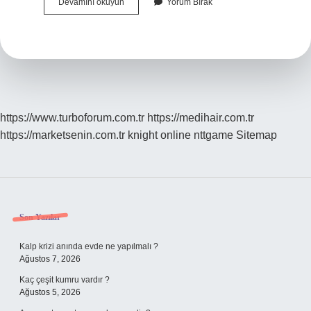
Askeri
Devamını okuyun
Yorum Bırak
Birimler
Nelerdir
https://www.turboforum.com.tr
https://medihair.com.tr
https://marketsenin.com.tr
knight online
nttgame
Sitemap
Sidebar
Son Yazılar
Kalp krizi anında evde ne yapılmalı ?
Ağustos 7, 2026
Kaç çeşit kumru vardır ?
Ağustos 5, 2026