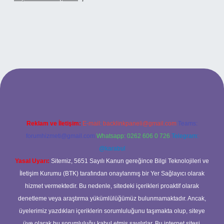
iriş
Reklam ve İletişim:
E-mail:
backlinkpaneli@gmail.com
Teams:
forumhizmeti@gmail.com
Whatsapp: 0262 606 0 726
Telegram:
@karabul
Yasal Uyarı:
Sitemiz, 5651 Sayılı Kanun gereğince Bilgi Teknolojileri ve
İletişim Kurumu (BTK) tarafından onaylanmış bir Yer Sağlayıcı olarak
hizmet vermektedir. Bu nedenle, sitedeki içerikleri proaktif olarak
denetleme veya araştırma yükümlülüğümüz bulunmamaktadır. Ancak,
üyelerimiz yazdıkları içeriklerin sorumluluğunu taşımakta olup, siteye
üye olarak bu sorumluluğu kabul etmiş sayılırlar. Bu internet sitesi,