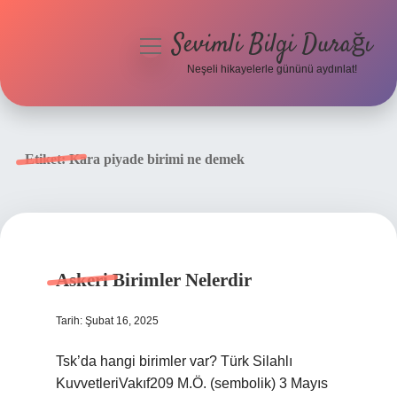
Sevimli Bilgi Durağı
menüyü
aç
Neşeli hikayelerle gününü aydınlat!
Anasayfa
Gizlilik Politikası
Etiket:
Kara piyade birimi ne demek
Yasal Uyarı
Hakkımızda
Askeri Birimler Nelerdir
Tarih: Şubat 16, 2025
Tsk’da hangi birimler var? Türk Silahlı
KuvvetleriVakıf209 M.Ö. (sembolik) 3 Mayıs