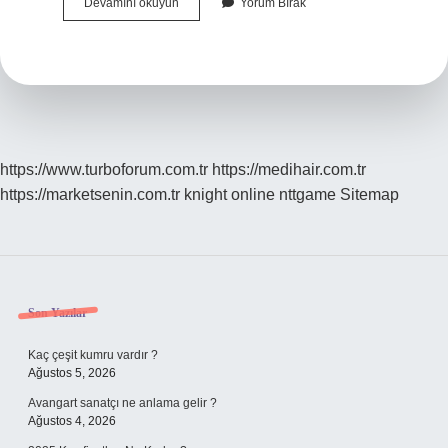
Iza
Devamını okuyun
Yorum Bırak
Arapça
Ne
Demek
https://www.turboforum.com.tr
https://medihair.com.tr
https://marketsenin.com.tr
knight online
nttgame
Sitemap
Sidebar
Son Yazılar
Kaç çeşit kumru vardır ?
Ağustos 5, 2026
Avangart sanatçı ne anlama gelir ?
Ağustos 4, 2026