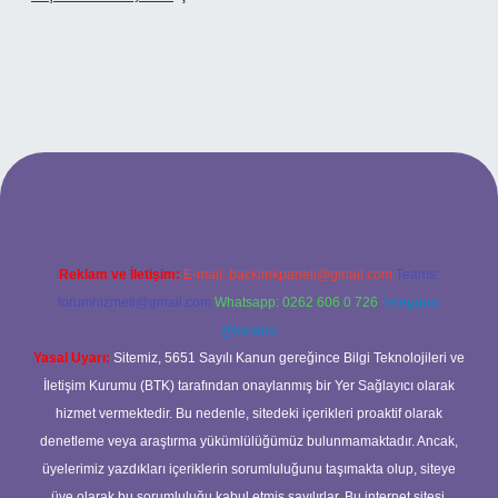
iriş
Reklam ve İletişim:
E-mail:
backlinkpaneli@gmail.com
Teams:
forumhizmeti@gmail.com
Whatsapp: 0262 606 0 726
Telegram:
@karabul
Yasal Uyarı:
Sitemiz, 5651 Sayılı Kanun gereğince Bilgi Teknolojileri ve
İletişim Kurumu (BTK) tarafından onaylanmış bir Yer Sağlayıcı olarak
hizmet vermektedir. Bu nedenle, sitedeki içerikleri proaktif olarak
denetleme veya araştırma yükümlülüğümüz bulunmamaktadır. Ancak,
üyelerimiz yazdıkları içeriklerin sorumluluğunu taşımakta olup, siteye
üye olarak bu sorumluluğu kabul etmiş sayılırlar. Bu internet sitesi,