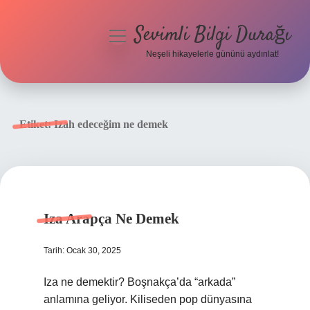
Sevimli Bilgi Durağı
menüyü
aç
Neşeli hikayelerle gününü aydınlat!
Anasayfa
Gizlilik Politikası
Etiket:
Izah edeceğim ne demek
Yasal Uyarı
Hakkımızda
Iza Arapça Ne Demek
Tarih: Ocak 30, 2025
Iza ne demektir? Boşnakça’da “arkada”
anlamına geliyor. Kiliseden pop dünyasına