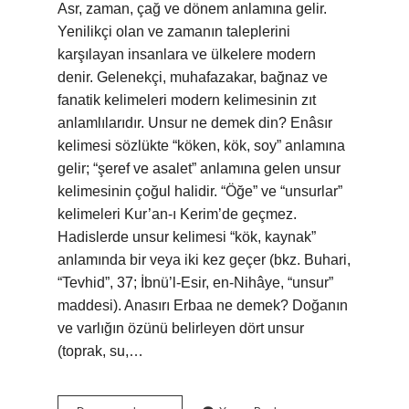
Asr, zaman, çağ ve dönem anlamına gelir.
Yenilikçi olan ve zamanın taleplerini
karşılayan insanlara ve ülkelere modern
denir. Gelenekçi, muhafazakar, bağnaz ve
fanatik kelimeleri modern kelimesinin zıt
anlamlılarıdır. Unsur ne demek din? Enâsır
kelimesi sözlükte “köken, kök, soy” anlamına
gelir; “şeref ve asalet” anlamına gelen unsur
kelimesinin çoğul halidir. “Öğe” ve “unsurlar”
kelimeleri Kur’an-ı Kerim’de geçmez.
Hadislerde unsur kelimesi “kök, kaynak”
anlamında bir veya iki kez geçer (bkz. Buhari,
“Tevhid”, 37; İbnü’l-Esir, en-Nihâye, “unsur”
maddesi). Anasırı Erbaa ne demek? Doğanın
ve varlığın özünü belirleyen dört unsur
(toprak, su,…