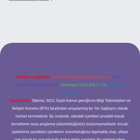
riş
Reklam ve İletişim:
E-mail:
backlinkpaneli@gmail.com
Teams:
forumhizmeti@gmail.com
Whatsapp: 0262 606 0 726
Telegram:
@karabul
Yasal Uyarı:
Sitemiz, 5651 Sayılı Kanun gereğince Bilgi Teknolojileri ve
İletişim Kurumu (BTK) tarafından onaylanmış bir Yer Sağlayıcı olarak
hizmet vermektedir. Bu nedenle, sitedeki içerikleri proaktif olarak
denetleme veya araştırma yükümlülüğümüz bulunmamaktadır. Ancak,
üyelerimiz yazdıkları içeriklerin sorumluluğunu taşımakta olup, siteye
üye olarak bu sorumluluğu kabul etmiş sayılırlar. Bu internet sitesi,