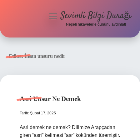
Sevimli Bilgi Durağı
menüyü
aç
Neşeli hikayelerle gününü aydınlat!
Anasayfa
Gizlilik Politikası
Etiket:
İnsan unsuru nedir
Yasal Uyarı
Hakkımızda
Asri Unsur Ne Demek
Tarih: Şubat 17, 2025
Asri demek ne demek? Dilimize Arapçadan
giren “asri” kelimesi “asr” kökünden türemiştir.