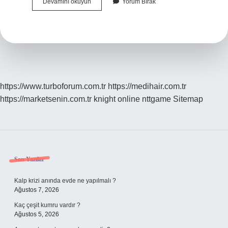
Asri
Devamını okuyun
Yorum Bırak
Unsur
Ne
Demek
https://www.turboforum.com.tr
https://medihair.com.tr
https://marketsenin.com.tr
knight online
nttgame
Sitemap
Sidebar
Son Yazılar
Kalp krizi anında evde ne yapılmalı ?
Ağustos 7, 2026
Kaç çeşit kumru vardır ?
Ağustos 5, 2026