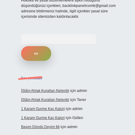
Hukuka ve yasal düzenlemelere aykırı olduğunu
düşündüğünüz içerikleri,
backlinkpanelicomtr@gmail.com
adresine bildirmeniz halinde, ilgili içerikler yasal süre
içerisinde sitemizden kaldırılacaktır.
Arama
Son yorumlar
İSlâm Ahlak Kuralları Nelerdir
için
admin
İSlâm Ahlak Kuralları Nelerdir
için
Taner
1 Karam Gurme Kaç Kalori
için
admin
1 Karam Gurme Kaç Kalori
için
Gülten
Başım Döndü Deyim Mi
için
admin