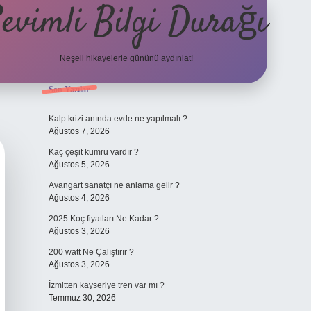
evimli Bilgi Durağı
Neşeli hikayelerle gününü aydınlat!
Sidebar
Son Yazılar
vdcasino güncel giriş
Kalp krizi anında evde ne yapılmalı ?
Ağustos 7, 2026
Kaç çeşit kumru vardır ?
Ağustos 5, 2026
Avangart sanatçı ne anlama gelir ?
Ağustos 4, 2026
2025 Koç fiyatları Ne Kadar ?
Ağustos 3, 2026
200 watt Ne Çalıştırır ?
Ağustos 3, 2026
İzmitten kayseriye tren var mı ?
Temmuz 30, 2026