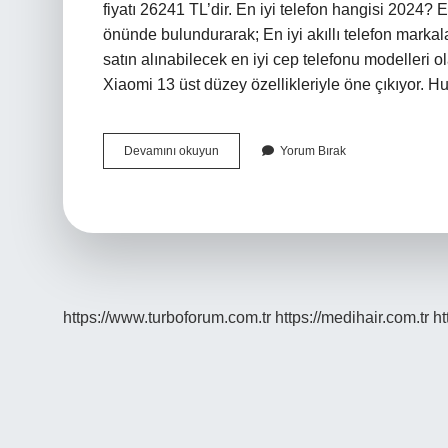
fiyatı 26241 TL’dir. En iyi telefon hangisi 2024? 
önünde bulundurarak; En iyi akıllı telefon marka
satın alınabilecek en iyi cep telefonu modeller
Xiaomi 13 üst düzey özellikleriyle öne çıkıyor. 
Huaweinin
Devamını okuyun
Yorum Bırak
En
Pahalı
Telefonu
Kaç
Para
https://www.turboforum.com.tr
https://medihair.com.tr
ht