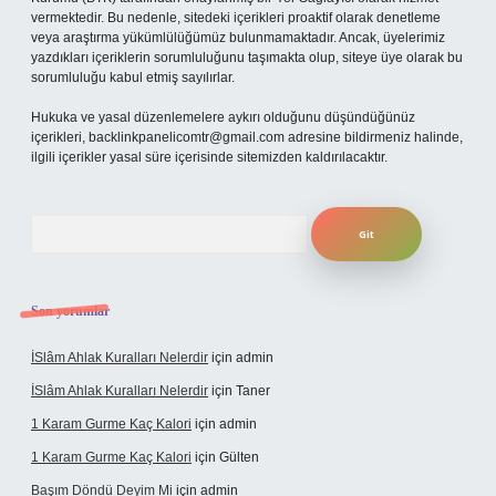
vermektedir. Bu nedenle, sitedeki içerikleri proaktif olarak denetleme
veya araştırma yükümlülüğümüz bulunmamaktadır. Ancak, üyelerimiz
yazdıkları içeriklerin sorumluluğunu taşımakta olup, siteye üye olarak bu
sorumluluğu kabul etmiş sayılırlar.
Hukuka ve yasal düzenlemelere aykırı olduğunu düşündüğünüz
içerikleri,
backlinkpanelicomtr@gmail.com
adresine bildirmeniz halinde,
ilgili içerikler yasal süre içerisinde sitemizden kaldırılacaktır.
Arama
Son yorumlar
İSlâm Ahlak Kuralları Nelerdir
için
admin
İSlâm Ahlak Kuralları Nelerdir
için
Taner
1 Karam Gurme Kaç Kalori
için
admin
1 Karam Gurme Kaç Kalori
için
Gülten
Başım Döndü Deyim Mi
için
admin