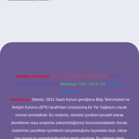
riş
Reklam ve İletişim:
E-mail:
backlinkpaneli@gmail.com
Teams:
forumhizmeti@gmail.com
Whatsapp: 0262 606 0 726
Telegram:
@karabul
Yasal Uyarı:
Sitemiz, 5651 Sayılı Kanun gereğince Bilgi Teknolojileri ve
İletişim Kurumu (BTK) tarafından onaylanmış bir Yer Sağlayıcı olarak
hizmet vermektedir. Bu nedenle, sitedeki içerikleri proaktif olarak
denetleme veya araştırma yükümlülüğümüz bulunmamaktadır. Ancak,
üyelerimiz yazdıkları içeriklerin sorumluluğunu taşımakta olup, siteye
üye olarak bu sorumluluğu kabul etmiş sayılırlar. Bu internet sitesi,