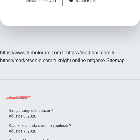
Huaweinin
Devamını okuyun
Yorum Bırak
En
Pahalı
Telefonu
Kaç
Para
https://www.turboforum.com.tr
https://medihair.com.tr
https://marketsenin.com.tr
knight online
nttgame
Sitemap
Sidebar
Son Yazılar
Sırpça hangi dile benzer ?
Ağustos 8, 2026
Kalp krizi anında evde ne yapılmalı ?
Ağustos 7, 2026