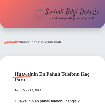
Sevimli Bilgi Durağı
menüyü
aç
Neşeli hikayelerle gününü aydınlat!
Anasayfa
Gizlilik Politikası
Etiket:
Huawei hangi ülkenin malı
Yasal Uyarı
Hakkımızda
Huaweinin En Pahalı Telefonu Kaç
Para
Tarih: Ocak 25, 2025
Huawei’nin en pahalı telefonu hangisi?