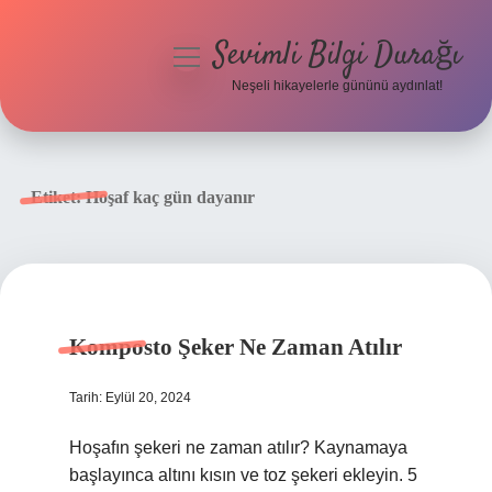
Sevimli Bilgi Durağı
menüyü
aç
Neşeli hikayelerle gününü aydınlat!
Anasayfa
Gizlilik Politikası
Etiket:
Hoşaf kaç gün dayanır
Yasal Uyarı
Hakkımızda
Komposto Şeker Ne Zaman Atılır
Tarih: Eylül 20, 2024
Hoşafın şekeri ne zaman atılır? Kaynamaya
başlayınca altını kısın ve toz şekeri ekleyin. 5