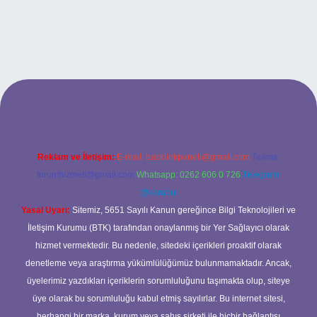
riş
Reklam ve İletişim:
E-mail:
backlinkpaneli@gmail.com
Teams:
forumhizmeti@gmail.com
Whatsapp: 0262 606 0 726
Telegram:
@karabul
Yasal Uyarı:
Sitemiz, 5651 Sayılı Kanun gereğince Bilgi Teknolojileri ve
İletişim Kurumu (BTK) tarafından onaylanmış bir Yer Sağlayıcı olarak
hizmet vermektedir. Bu nedenle, sitedeki içerikleri proaktif olarak
denetleme veya araştırma yükümlülüğümüz bulunmamaktadır. Ancak,
üyelerimiz yazdıkları içeriklerin sorumluluğunu taşımakta olup, siteye
üye olarak bu sorumluluğu kabul etmiş sayılırlar. Bu internet sitesi,
herhangi bir marka, kurum veya şahıs şirketi ile hiçbir bağlantısı