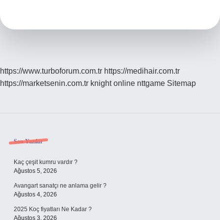
Ne
Zaman
Atılır
https://www.turboforum.com.tr
https://medihair.com.tr
https://marketsenin.com.tr
knight online
nttgame
Sitemap
Sidebar
Son Yazılar
Kaç çeşit kumru vardır ?
Ağustos 5, 2026
Avangart sanatçı ne anlama gelir ?
Ağustos 4, 2026
2025 Koç fiyatları Ne Kadar ?
Ağustos 3, 2026