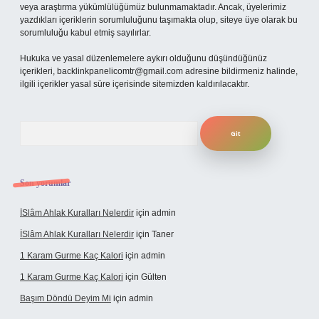
veya araştırma yükümlülüğümüz bulunmamaktadır. Ancak, üyelerimiz
yazdıkları içeriklerin sorumluluğunu taşımakta olup, siteye üye olarak bu
sorumluluğu kabul etmiş sayılırlar.
Hukuka ve yasal düzenlemelere aykırı olduğunu düşündüğünüz
içerikleri,
backlinkpanelicomtr@gmail.com
adresine bildirmeniz halinde,
ilgili içerikler yasal süre içerisinde sitemizden kaldırılacaktır.
Arama
Son yorumlar
İSlâm Ahlak Kuralları Nelerdir
için
admin
İSlâm Ahlak Kuralları Nelerdir
için
Taner
1 Karam Gurme Kaç Kalori
için
admin
1 Karam Gurme Kaç Kalori
için
Gülten
Başım Döndü Deyim Mi
için
admin