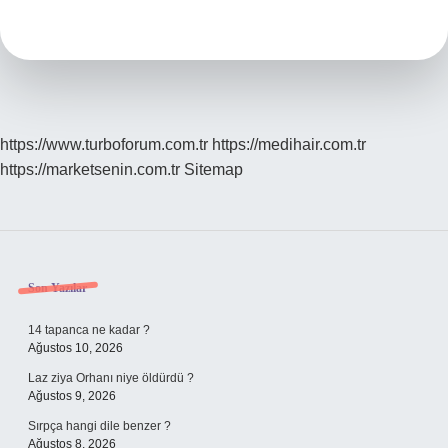
Kadar
Sürede
Düştü
https://www.turboforum.com.tr
https://medihair.com.tr
https://marketsenin.com.tr
Sitemap
Sidebar
Son Yazılar
14 tapanca ne kadar ?
Ağustos 10, 2026
Laz ziya Orhanı niye öldürdü ?
Ağustos 9, 2026
Sırpça hangi dile benzer ?
Ağustos 8, 2026