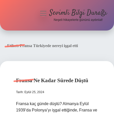
Sevimli Bilgi Durağı
menüyü
aç
Neşeli hikayelerle gününü aydınlat!
Anasayfa
Gizlilik Politikası
Etiket:
Fransa Türkiyede nereyi işgal etti
Yasal Uyarı
Hakkımızda
Fransa Ne Kadar Sürede Düştü
Tarih: Eylül 25, 2024
Fransa kaç günde düştü? Almanya Eylül
1939’da Polonya’yı işgal ettiğinde, Fransa ve