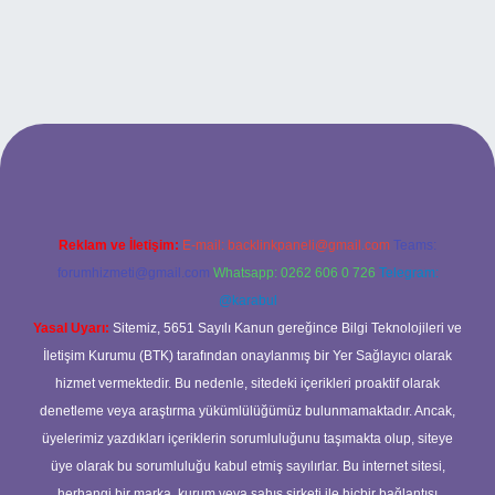
iriş
Reklam ve İletişim:
E-mail:
backlinkpaneli@gmail.com
Teams:
forumhizmeti@gmail.com
Whatsapp: 0262 606 0 726
Telegram:
@karabul
Yasal Uyarı:
Sitemiz, 5651 Sayılı Kanun gereğince Bilgi Teknolojileri ve
İletişim Kurumu (BTK) tarafından onaylanmış bir Yer Sağlayıcı olarak
hizmet vermektedir. Bu nedenle, sitedeki içerikleri proaktif olarak
denetleme veya araştırma yükümlülüğümüz bulunmamaktadır. Ancak,
üyelerimiz yazdıkları içeriklerin sorumluluğunu taşımakta olup, siteye
üye olarak bu sorumluluğu kabul etmiş sayılırlar. Bu internet sitesi,
herhangi bir marka, kurum veya şahıs şirketi ile hiçbir bağlantısı