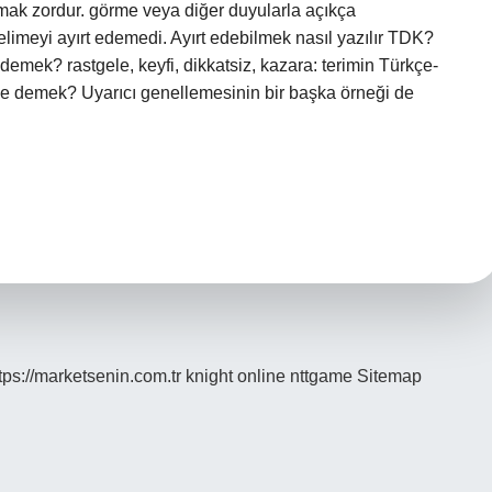
ırmak zordur. görme veya diğer duyularla açıkça
elimeyi ayırt edemedi. Ayırt edebilmek nasıl yazılır TDK?
 demek? rastgele, keyfi, dikkatsiz, kazara: terimin Türkçe-
 ne demek? Uyarıcı genellemesinin bir başka örneği de
tps://marketsenin.com.tr
knight online
nttgame
Sitemap