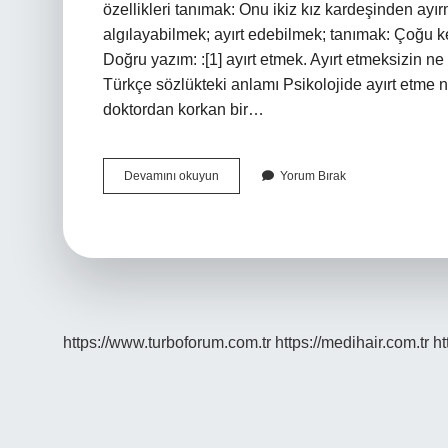
özellikleri tanımak: Onu ikiz kız kardeşinden ay
algılayabilmek; ayırt edebilmek; tanımak: Çoğu k
Doğru yazım: :[1] ayırt etmek. Ayırt etmeksizin ne
Türkçe sözlükteki anlamı Psikolojide ayırt etme
doktordan korkan bir…
Ayırt
Devamını okuyun
Yorum Bırak
Edebilmek
Ne
Demek
https://www.turboforum.com.tr
https://medihair.com.tr
ht