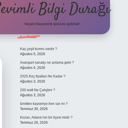
evimli Bilgi Durağı
Neşeli hikayelerle gününü aydınlat!
Sidebar
Son Yazılar
vdcasino güncel giriş
Kaç çeşit kumru vardır ?
Ağustos 5, 2026
Avangart sanatçı ne anlama gelir ?
Ağustos 4, 2026
2025 Koç fiyatları Ne Kadar ?
Ağustos 3, 2026
200 watt Ne Çalıştırır ?
Ağustos 3, 2026
İzmitten kayseriye tren var mı ?
Temmuz 30, 2026
Kozan, Adana’nın bir ilçesi midir ?
Temmuz 26, 2026