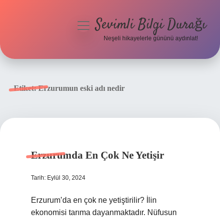
Sevimli Bilgi Durağı
menüyü
aç
Neşeli hikayelerle gününü aydınlat!
Anasayfa
Gizlilik Politikası
Etiket:
Erzurumun eski adı nedir
Yasal Uyarı
Hakkımızda
Erzurumda En Çok Ne Yetişir
Tarih: Eylül 30, 2024
Erzurum’da en çok ne yetiştirilir? İlin
ekonomisi tarıma dayanmaktadır. Nüfusun