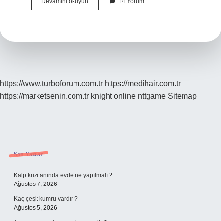
Erzurumda
Devamını okuyun
14 Yorum
En
Çok
Ne
Yetişir
https://www.turboforum.com.tr
https://medihair.com.tr
https://marketsenin.com.tr
knight online
nttgame
Sitemap
Sidebar
Son Yazılar
Kalp krizi anında evde ne yapılmalı ?
Ağustos 7, 2026
Kaç çeşit kumru vardır ?
Ağustos 5, 2026