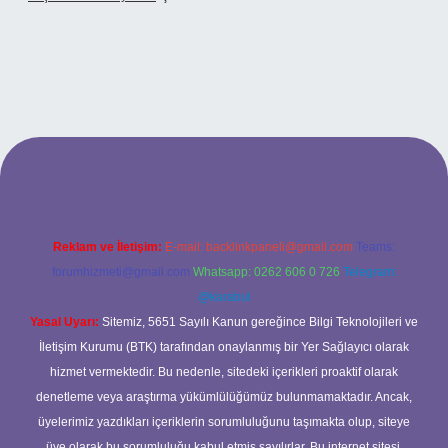
riş
Reklam ve İletişim:
E-mail:
backlinkpaneli@gmail.com
Teams:
forumhizmeti@gmail.com
Whatsapp: 0262 606 0 726
Telegram:
@karabul
Yasal Uyarı:
Sitemiz, 5651 Sayılı Kanun gereğince Bilgi Teknolojileri ve
İletişim Kurumu (BTK) tarafından onaylanmış bir Yer Sağlayıcı olarak
hizmet vermektedir. Bu nedenle, sitedeki içerikleri proaktif olarak
denetleme veya araştırma yükümlülüğümüz bulunmamaktadır. Ancak,
üyelerimiz yazdıkları içeriklerin sorumluluğunu taşımakta olup, siteye
üye olarak bu sorumluluğu kabul etmiş sayılırlar. Bu internet sitesi,