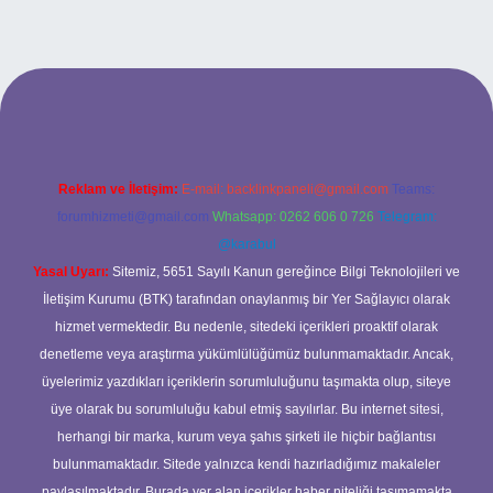
giriş
Reklam ve İletişim:
E-mail:
backlinkpaneli@gmail.com
Teams:
forumhizmeti@gmail.com
Whatsapp: 0262 606 0 726
Telegram:
@karabul
Yasal Uyarı:
Sitemiz, 5651 Sayılı Kanun gereğince Bilgi Teknolojileri ve
İletişim Kurumu (BTK) tarafından onaylanmış bir Yer Sağlayıcı olarak
hizmet vermektedir. Bu nedenle, sitedeki içerikleri proaktif olarak
denetleme veya araştırma yükümlülüğümüz bulunmamaktadır. Ancak,
üyelerimiz yazdıkları içeriklerin sorumluluğunu taşımakta olup, siteye
üye olarak bu sorumluluğu kabul etmiş sayılırlar. Bu internet sitesi,
herhangi bir marka, kurum veya şahıs şirketi ile hiçbir bağlantısı
bulunmamaktadır. Sitede yalnızca kendi hazırladığımız makaleler
paylaşılmaktadır. Burada yer alan içerikler haber niteliği taşımamakta