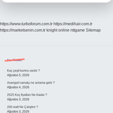
https://www.turboforum.com.tr
https://medihair.com.tr
https://marketsenin.com.tr
knight online
nttgame
Sitemap
Sidebar
Son Yazılar
Kaç çeşit kumru vardır ?
Ağustos 5, 2026
Avangart sanatçı ne anlama gelir ?
Ağustos 4, 2026
2025 Koç fiyatları Ne Kadar ?
Ağustos 3, 2026
200 watt Ne Çalıştırır ?
Ağustos 3, 2026