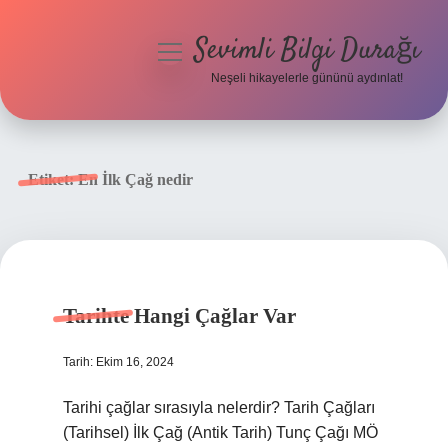
Sevimli Bilgi Durağı
menüyü
aç
Neşeli hikayelerle gününü aydınlat!
Anasayfa
Gizlilik Politikası
Etiket:
En İlk Çağ nedir
Yasal Uyarı
Hakkımızda
Tarihte Hangi Çağlar Var
Tarih: Ekim 16, 2024
Tarihi çağlar sırasıyla nelerdir? Tarih Çağları
(Tarihsel) İlk Çağ (Antik Tarih) Tunç Çağı MÖ