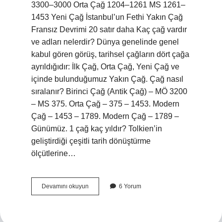
3300–3000 Orta Çağ 1204–1261 MS 1261–
1453 Yeni Çağ İstanbul’un Fethi Yakın Çağ
Fransız Devrimi 20 satır daha Kaç çağ vardır
ve adları nelerdir? Dünya genelinde genel
kabul gören görüş, tarihsel çağların dört çağa
ayrıldığıdır: İlk Çağ, Orta Çağ, Yeni Çağ ve
içinde bulunduğumuz Yakın Çağ. Çağ nasıl
sıralanır? Birinci Çağ (Antik Çağ) – MÖ 3200
– MS 375. Orta Çağ – 375 – 1453. Modern
Çağ – 1453 – 1789. Modern Çağ – 1789 –
Günümüz. 1 çağ kaç yıldır? Tolkien’in
geliştirdiği çeşitli tarih dönüştürme
ölçütlerine…
Tarihte
Devamını okuyun
6 Yorum
Hangi
Çağlar
Var