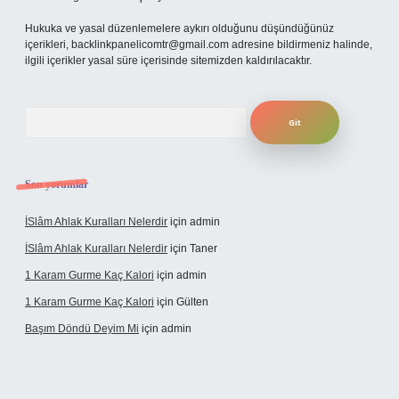
Hukuka ve yasal düzenlemelere aykırı olduğunu düşündüğünüz
içerikleri,
backlinkpanelicomtr@gmail.com
adresine bildirmeniz halinde,
ilgili içerikler yasal süre içerisinde sitemizden kaldırılacaktır.
Arama
Son yorumlar
İSlâm Ahlak Kuralları Nelerdir
için
admin
İSlâm Ahlak Kuralları Nelerdir
için
Taner
1 Karam Gurme Kaç Kalori
için
admin
1 Karam Gurme Kaç Kalori
için
Gülten
Başım Döndü Deyim Mi
için
admin