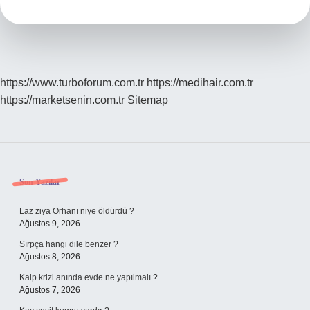
Yük
Taşır
https://www.turboforum.com.tr
https://medihair.com.tr
https://marketsenin.com.tr
Sitemap
Sidebar
Son Yazılar
Laz ziya Orhanı niye öldürdü ?
Ağustos 9, 2026
Sırpça hangi dile benzer ?
Ağustos 8, 2026
Kalp krizi anında evde ne yapılmalı ?
Ağustos 7, 2026