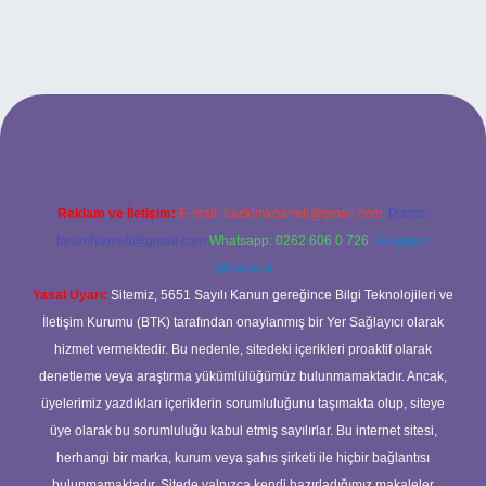
iriş
Reklam ve İletişim:
E-mail:
backlinkpaneli@gmail.com
Teams:
forumhizmeti@gmail.com
Whatsapp: 0262 606 0 726
Telegram:
@karabul
Yasal Uyarı:
Sitemiz, 5651 Sayılı Kanun gereğince Bilgi Teknolojileri ve
İletişim Kurumu (BTK) tarafından onaylanmış bir Yer Sağlayıcı olarak
hizmet vermektedir. Bu nedenle, sitedeki içerikleri proaktif olarak
denetleme veya araştırma yükümlülüğümüz bulunmamaktadır. Ancak,
üyelerimiz yazdıkları içeriklerin sorumluluğunu taşımakta olup, siteye
üye olarak bu sorumluluğu kabul etmiş sayılırlar. Bu internet sitesi,
herhangi bir marka, kurum veya şahıs şirketi ile hiçbir bağlantısı
bulunmamaktadır. Sitede yalnızca kendi hazırladığımız makaleler