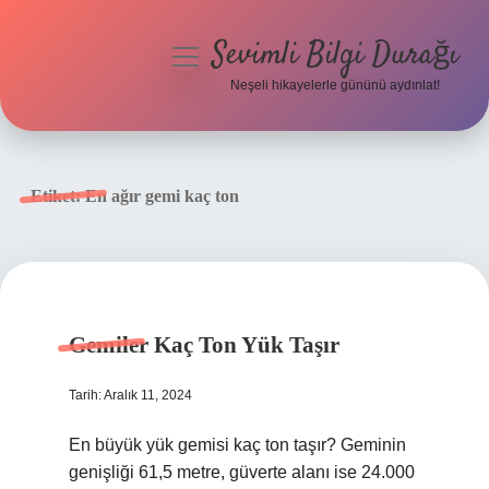
Sevimli Bilgi Durağı
menüyü
aç
Neşeli hikayelerle gününü aydınlat!
Anasayfa
Gizlilik Politikası
Etiket:
En ağır gemi kaç ton
Yasal Uyarı
Hakkımızda
Gemiler Kaç Ton Yük Taşır
Tarih: Aralık 11, 2024
En büyük yük gemisi kaç ton taşır? Geminin
genişliği 61,5 metre, güverte alanı ise 24.000