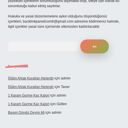
yazdıkları içeriklerin sorumluluğunu taşımakta olup, siteye üye olarak bu
sorumluluğu kabul etmiş sayılırlar.
Hukuka ve yasal düzenlemelere aykırı olduğunu düşündüğünüz
içerikleri,
backlinkpanelicomtr@gmail.com
adresine bildirmeniz halinde,
ilgili içerikler yasal süre içerisinde sitemizden kaldırılacaktır.
Arama
Son yorumlar
İSlâm Ahlak Kuralları Nelerdir
için
admin
İSlâm Ahlak Kuralları Nelerdir
için
Taner
1 Karam Gurme Kaç Kalori
için
admin
1 Karam Gurme Kaç Kalori
için
Gülten
Başım Döndü Deyim Mi
için
admin