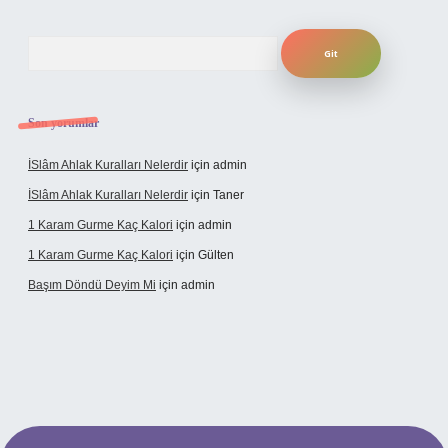
Arama
Son yorumlar
İSlâm Ahlak Kuralları Nelerdir
için
admin
İSlâm Ahlak Kuralları Nelerdir
için
Taner
1 Karam Gurme Kaç Kalori
için
admin
1 Karam Gurme Kaç Kalori
için
Gülten
Başım Döndü Deyim Mi
için
admin
iş