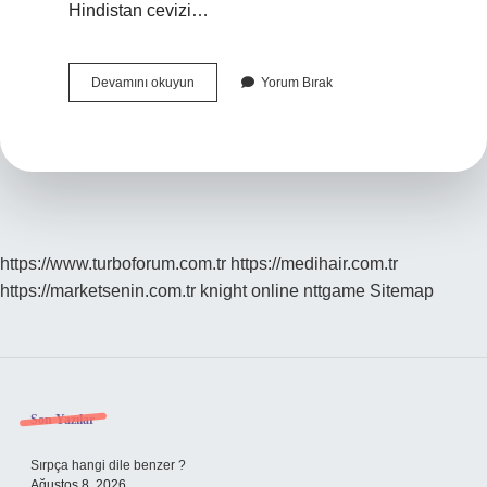
Hindistan cevizi…
Hindistan
Devamını okuyun
Yorum Bırak
Cevizi
Yağı
Banyodan
Sonra
Saça
Nasıl
Kullanılır
https://www.turboforum.com.tr
https://medihair.com.tr
https://marketsenin.com.tr
knight online
nttgame
Sitemap
Sidebar
Son Yazılar
Sırpça hangi dile benzer ?
Ağustos 8, 2026