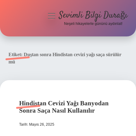
Sevimli Bilgi Durağı
menüyü
aç
Neşeli hikayelerle gününü aydınlat!
Anasayfa
Gizlilik Politikası
Etiket:
Duştan sonra Hindistan cevizi yağı saça sürülür
mü
Yasal Uyarı
Hakkımızda
Hindistan Cevizi Yağı Banyodan
Sonra Saça Nasıl Kullanılır
Tarih: Mayıs 26, 2025