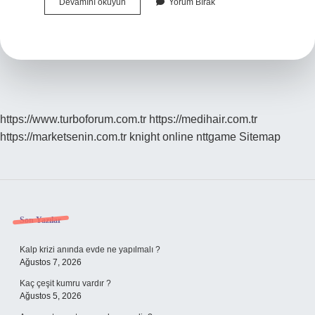
Asri
Devamını okuyun
Yorum Bırak
Unsur
Ne
Demek
https://www.turboforum.com.tr
https://medihair.com.tr
https://marketsenin.com.tr
knight online
nttgame
Sitemap
Sidebar
Son Yazılar
Kalp krizi anında evde ne yapılmalı ?
Ağustos 7, 2026
Kaç çeşit kumru vardır ?
Ağustos 5, 2026