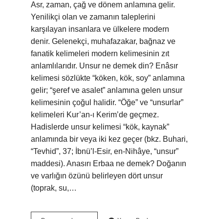
Asr, zaman, çağ ve dönem anlamına gelir.
Yenilikçi olan ve zamanın taleplerini
karşılayan insanlara ve ülkelere modern
denir. Gelenekçi, muhafazakar, bağnaz ve
fanatik kelimeleri modern kelimesinin zıt
anlamlılarıdır. Unsur ne demek din? Enâsır
kelimesi sözlükte “köken, kök, soy” anlamına
gelir; “şeref ve asalet” anlamına gelen unsur
kelimesinin çoğul halidir. “Öğe” ve “unsurlar”
kelimeleri Kur’an-ı Kerim’de geçmez.
Hadislerde unsur kelimesi “kök, kaynak”
anlamında bir veya iki kez geçer (bkz. Buhari,
“Tevhid”, 37; İbnü’l-Esir, en-Nihâye, “unsur”
maddesi). Anasırı Erbaa ne demek? Doğanın
ve varlığın özünü belirleyen dört unsur
(toprak, su,…