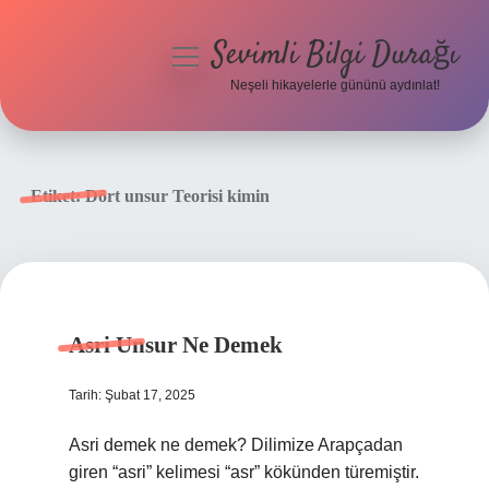
Sevimli Bilgi Durağı
menüyü
aç
Neşeli hikayelerle gününü aydınlat!
Anasayfa
Gizlilik Politikası
Etiket:
Dört unsur Teorisi kimin
Yasal Uyarı
Hakkımızda
Asri Unsur Ne Demek
Tarih: Şubat 17, 2025
Asri demek ne demek? Dilimize Arapçadan
giren “asri” kelimesi “asr” kökünden türemiştir.