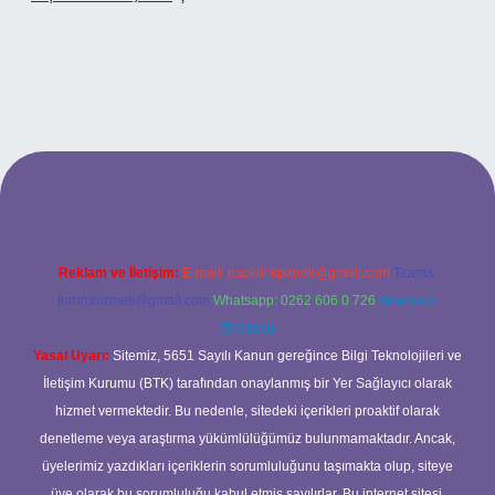
riş
Reklam ve İletişim:
E-mail:
backlinkpaneli@gmail.com
Teams:
forumhizmeti@gmail.com
Whatsapp: 0262 606 0 726
Telegram:
@karabul
Yasal Uyarı:
Sitemiz, 5651 Sayılı Kanun gereğince Bilgi Teknolojileri ve
İletişim Kurumu (BTK) tarafından onaylanmış bir Yer Sağlayıcı olarak
hizmet vermektedir. Bu nedenle, sitedeki içerikleri proaktif olarak
denetleme veya araştırma yükümlülüğümüz bulunmamaktadır. Ancak,
üyelerimiz yazdıkları içeriklerin sorumluluğunu taşımakta olup, siteye
üye olarak bu sorumluluğu kabul etmiş sayılırlar. Bu internet sitesi,