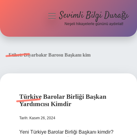
Sevimli Bilgi Durağı
menüyü
aç
Neşeli hikayelerle gününü aydınlat!
Anasayfa
Gizlilik Politikası
Etiket:
Diyarbakır Barosu Başkanı kim
Yasal Uyarı
Hakkımızda
Türkiye Barolar Birliği Başkan
Yardımcısı Kimdir
Tarih: Kasım 26, 2024
Yeni Türkiye Barolar Birliği Başkanı kimdir?