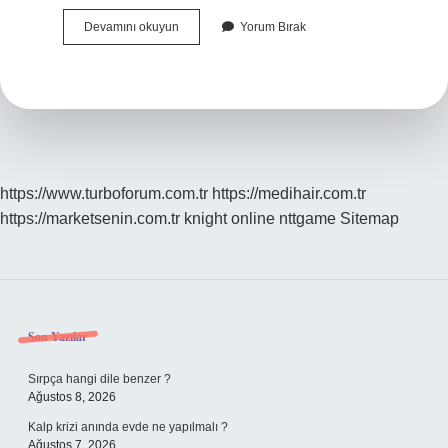
Türkiye
Devamını okuyun
Yorum Bırak
Barolar
Birliği
Başkan
Yardımcısı
Kimdir
https://www.turboforum.com.tr
https://medihair.com.tr
https://marketsenin.com.tr
knight online
nttgame
Sitemap
Sidebar
Son Yazılar
Sırpça hangi dile benzer ?
Ağustos 8, 2026
Kalp krizi anında evde ne yapılmalı ?
Ağustos 7, 2026