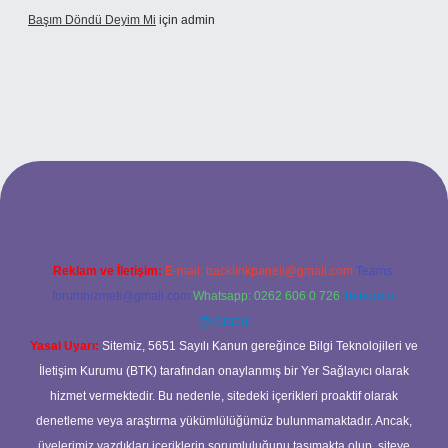
Başım Döndü Deyim Mi
için
admin
riş
Reklam ve İletişim:
E-mail:
backlinkpaneli@gmail.com
Teams:
forumhizmeti@gmail.com
Whatsapp: 0262 606 0 726
Telegram:
@karabul
Yasal Uyarı:
Sitemiz, 5651 Sayılı Kanun gereğince Bilgi Teknolojileri ve
İletişim Kurumu (BTK) tarafından onaylanmış bir Yer Sağlayıcı olarak
hizmet vermektedir. Bu nedenle, sitedeki içerikleri proaktif olarak
denetleme veya araştırma yükümlülüğümüz bulunmamaktadır. Ancak,
üyelerimiz yazdıkları içeriklerin sorumluluğunu taşımakta olup, siteye