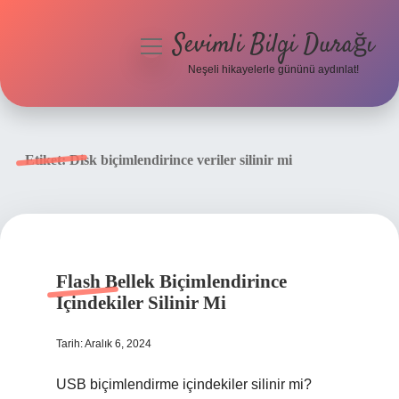
Sevimli Bilgi Durağı
menüyü
aç
Neşeli hikayelerle gününü aydınlat!
Anasayfa
Gizlilik Politikası
Etiket:
Disk biçimlendirince veriler silinir mi
Yasal Uyarı
Hakkımızda
Flash Bellek Biçimlendirince
Içindekiler Silinir Mi
Tarih: Aralık 6, 2024
USB biçimlendirme içindekiler silinir mi?