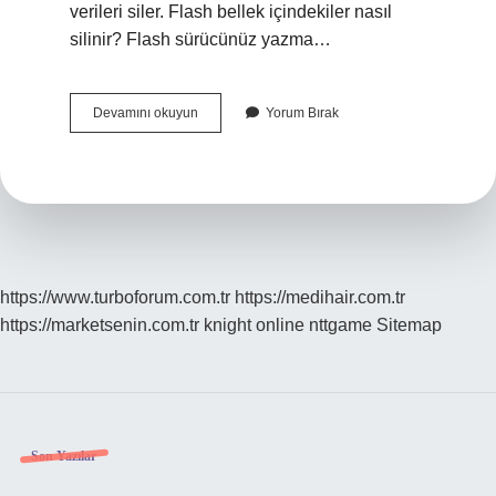
verileri siler. Flash bellek içindekiler nasıl
silinir? Flash sürücünüz yazma…
Flash
Devamını okuyun
Yorum Bırak
Bellek
Biçimlendirince
Içindekiler
Silinir
Mi
https://www.turboforum.com.tr
https://medihair.com.tr
https://marketsenin.com.tr
knight online
nttgame
Sitemap
Sidebar
Son Yazılar