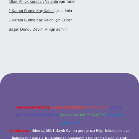
İSlâm Ahlak Kuralları Nelerdir
için
Taner
1 Karam Gurme Kaç Kalori
için
admin
1 Karam Gurme Kaç Kalori
için
Gülten
Başım Döndü Deyim Mi
için
admin
Reklam ve İletişim:
E-mail:
backlinkpaneli@gmail.com
Teams:
forumhizmeti@gmail.com
Whatsapp: 0262 606 0 726
Telegram:
@karabul
Yasal Uyarı:
Sitemiz, 5651 Sayılı Kanun gereğince Bilgi Teknolojileri ve
İletişim Kurumu (BTK) tarafından onaylanmış bir Yer Sağlayıcı olarak