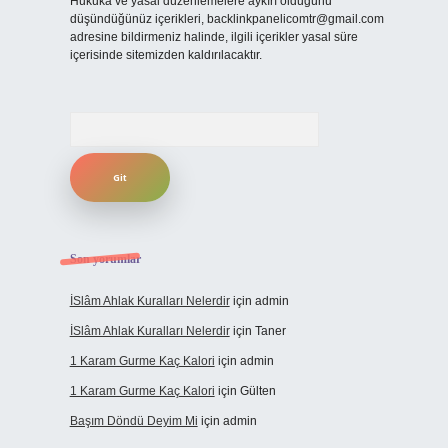
Hukuka ve yasal düzenlemelere aykırı olduğunu
düşündüğünüz içerikleri,
backlinkpanelicomtr@gmail.com
adresine bildirmeniz halinde, ilgili içerikler yasal süre
içerisinde sitemizden kaldırılacaktır.
Arama
Son yorumlar
İSlâm Ahlak Kuralları Nelerdir
için
admin
İSlâm Ahlak Kuralları Nelerdir
için
Taner
1 Karam Gurme Kaç Kalori
için
admin
1 Karam Gurme Kaç Kalori
için
Gülten
Başım Döndü Deyim Mi
için
admin