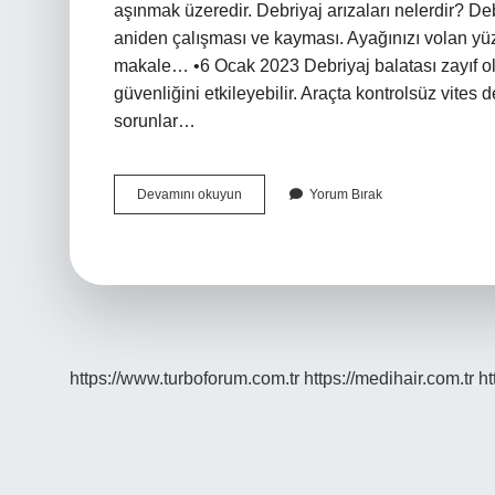
aşınmak üzeredir. Debriyaj arızaları nelerdir? Deb
aniden çalışması ve kayması. Ayağınızı volan yüz
makale… •6 Ocak 2023 Debriyaj balatası zayıf ol
güvenliğini etkileyebilir. Araçta kontrolsüz vites
sorunlar…
Debriyaj
Devamını okuyun
Yorum Bırak
Sorunu
Nasıl
Anlaşılır
https://www.turboforum.com.tr
https://medihair.com.tr
ht