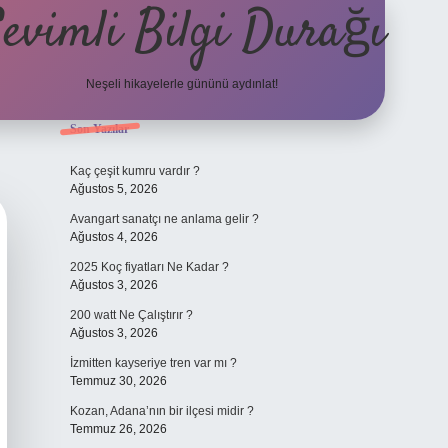
evimli Bilgi Durağı
Neşeli hikayelerle gününü aydınlat!
Sidebar
Son Yazılar
vdcasino güncel giriş
Kaç çeşit kumru vardır ?
Ağustos 5, 2026
Avangart sanatçı ne anlama gelir ?
Ağustos 4, 2026
2025 Koç fiyatları Ne Kadar ?
Ağustos 3, 2026
200 watt Ne Çalıştırır ?
Ağustos 3, 2026
İzmitten kayseriye tren var mı ?
Temmuz 30, 2026
Kozan, Adana’nın bir ilçesi midir ?
Temmuz 26, 2026