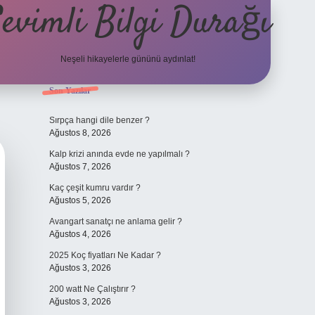
evimli Bilgi Durağı
Neşeli hikayelerle gününü aydınlat!
Sidebar
Son Yazılar
vdcasino güncel giriş
Sırpça hangi dile benzer ?
Ağustos 8, 2026
Kalp krizi anında evde ne yapılmalı ?
Ağustos 7, 2026
Kaç çeşit kumru vardır ?
Ağustos 5, 2026
Avangart sanatçı ne anlama gelir ?
Ağustos 4, 2026
2025 Koç fiyatları Ne Kadar ?
Ağustos 3, 2026
200 watt Ne Çalıştırır ?
Ağustos 3, 2026