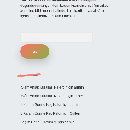
Hukuka ve yasal düzenlemelere aykırı olduğunu
düşündüğünüz içerikleri,
backlinkpanelicomtr@gmail.com
adresine bildirmeniz halinde, ilgili içerikler yasal süre
içerisinde sitemizden kaldırılacaktır.
Arama
Son yorumlar
İSlâm Ahlak Kuralları Nelerdir
için
admin
İSlâm Ahlak Kuralları Nelerdir
için
Taner
1 Karam Gurme Kaç Kalori
için
admin
1 Karam Gurme Kaç Kalori
için
Gülten
Başım Döndü Deyim Mi
için
admin