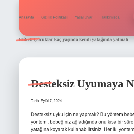
Anasayfa
Gizlilik Politikası
Yasal Uyarı
Hakkımızda
Etiket:
Çocuklar kaç yaşında kendi yatağında yatmalı
Desteksiz Uyumaya Nas
Tarih: Eylül 7, 2024
Desteksiz uyku için ne yapmalı? Bu yöntem bebeğ
yöntemi, bebeğiniz ağladığında onu kısa bir süre 
yatağına koyarak kullanabilirsiniz. Her iki yönte