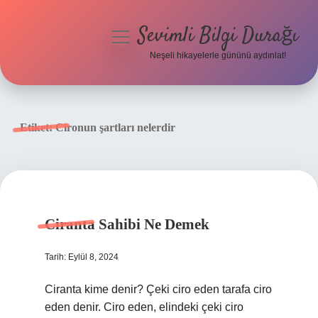
Sevimli Bilgi Durağı
menüyü
aç
Neşeli hikayelerle gününü aydınlat!
Anasayfa
Gizlilik Politikası
Etiket:
Cironun şartları nelerdir
Yasal Uyarı
Hakkımızda
Ciranta Sahibi Ne Demek
Tarih: Eylül 8, 2024
Ciranta kime denir? Çeki ciro eden tarafa ciro
eden denir. Ciro eden, elindeki çeki ciro