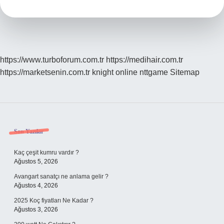
Demek
https://www.turboforum.com.tr
https://medihair.com.tr
https://marketsenin.com.tr
knight online
nttgame
Sitemap
Sidebar
Son Yazılar
Kaç çeşit kumru vardır ?
Ağustos 5, 2026
Avangart sanatçı ne anlama gelir ?
Ağustos 4, 2026
2025 Koç fiyatları Ne Kadar ?
Ağustos 3, 2026