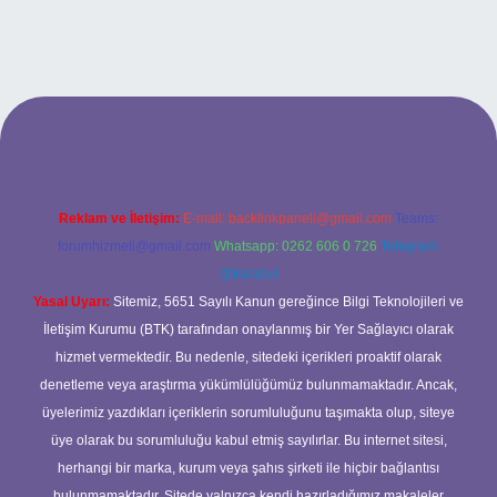
giriş
Reklam ve İletişim:
E-mail:
backlinkpaneli@gmail.com
Teams:
forumhizmeti@gmail.com
Whatsapp: 0262 606 0 726
Telegram:
@karabul
Yasal Uyarı:
Sitemiz, 5651 Sayılı Kanun gereğince Bilgi Teknolojileri ve
İletişim Kurumu (BTK) tarafından onaylanmış bir Yer Sağlayıcı olarak
hizmet vermektedir. Bu nedenle, sitedeki içerikleri proaktif olarak
denetleme veya araştırma yükümlülüğümüz bulunmamaktadır. Ancak,
üyelerimiz yazdıkları içeriklerin sorumluluğunu taşımakta olup, siteye
üye olarak bu sorumluluğu kabul etmiş sayılırlar. Bu internet sitesi,
herhangi bir marka, kurum veya şahıs şirketi ile hiçbir bağlantısı
bulunmamaktadır. Sitede yalnızca kendi hazırladığımız makaleler