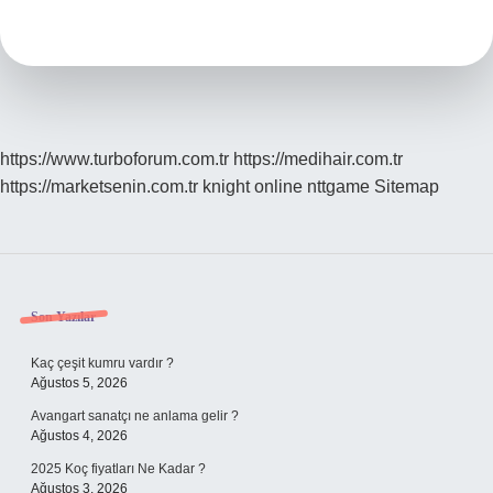
Suç
Mu
https://www.turboforum.com.tr
https://medihair.com.tr
https://marketsenin.com.tr
knight online
nttgame
Sitemap
Sidebar
Son Yazılar
Kaç çeşit kumru vardır ?
Ağustos 5, 2026
Avangart sanatçı ne anlama gelir ?
Ağustos 4, 2026
2025 Koç fiyatları Ne Kadar ?
Ağustos 3, 2026