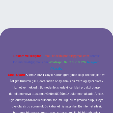
iriş
Reklam ve İletişim:
E-mail:
backlinkpaneli@gmail.com
Teams:
forumhizmeti@gmail.com
Whatsapp: 0262 606 0 726
Telegram:
@karabul
Yasal Uyarı:
Sitemiz, 5651 Sayılı Kanun gereğince Bilgi Teknolojileri ve
İletişim Kurumu (BTK) tarafından onaylanmış bir Yer Sağlayıcı olarak
hizmet vermektedir. Bu nedenle, sitedeki içerikleri proaktif olarak
denetleme veya araştırma yükümlülüğümüz bulunmamaktadır. Ancak,
üyelerimiz yazdıkları içeriklerin sorumluluğunu taşımakta olup, siteye
üye olarak bu sorumluluğu kabul etmiş sayılırlar. Bu internet sitesi,
herhangi bir marka, kurum veya şahıs şirketi ile hiçbir bağlantısı