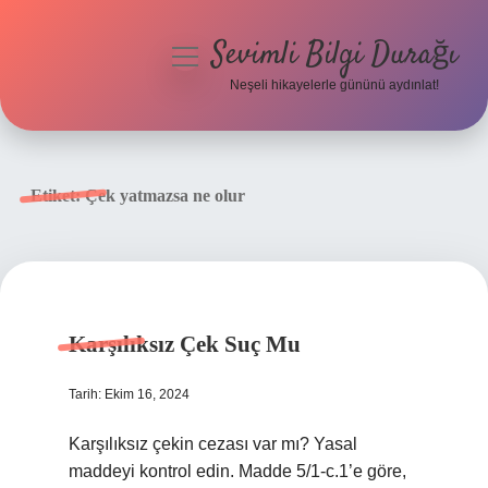
Sevimli Bilgi Durağı
menüyü
aç
Neşeli hikayelerle gününü aydınlat!
Anasayfa
Gizlilik Politikası
Etiket:
Çek yatmazsa ne olur
Yasal Uyarı
Hakkımızda
Karşılıksız Çek Suç Mu
Tarih: Ekim 16, 2024
Karşılıksız çekin cezası var mı? Yasal
maddeyi kontrol edin. Madde 5/1-c.1’e göre,