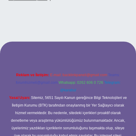
riş
Reklam ve İletişim:
E-mail:
backlinkpaneli@gmail.com
Teams:
forumhizmeti@gmail.com
Whatsapp: 0262 606 0 726
Telegram:
@karabul
Yasal Uyarı:
Sitemiz, 5651 Sayılı Kanun gereğince Bilgi Teknolojileri ve
İletişim Kurumu (BTK) tarafından onaylanmış bir Yer Sağlayıcı olarak
hizmet vermektedir. Bu nedenle, sitedeki içerikleri proaktif olarak
denetleme veya araştırma yükümlülüğümüz bulunmamaktadır. Ancak,
üyelerimiz yazdıkları içeriklerin sorumluluğunu taşımakta olup, siteye
üye olarak bu sorumluluğu kabul etmiş sayılırlar. Bu internet sitesi,