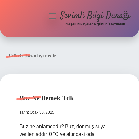
Sevimli Bilgi Durağı
menüyü
aç
Neşeli hikayelerle gününü aydınlat!
Anasayfa
Gizlilik Politikası
Etiket:
Buz olayı nedir
Yasal Uyarı
Hakkımızda
Buz Ne Demek Tdk
Tarih: Ocak 30, 2025
Buz ne anlamdadır? Buz, donmuş suya
verilen addır. 0 °C ve altındaki oda