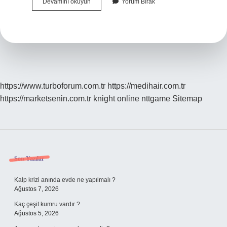
Buz
Devamını okuyun
Yorum Bırak
Ne
Demek
Tdk
https://www.turboforum.com.tr
https://medihair.com.tr
https://marketsenin.com.tr
knight online
nttgame
Sitemap
Sidebar
Son Yazılar
Kalp krizi anında evde ne yapılmalı ?
Ağustos 7, 2026
Kaç çeşit kumru vardır ?
Ağustos 5, 2026