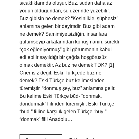
sıcaklıklarında oluşur. Buz, sudan daha az
yoğun olduğundan, su üzerinde yüzebilir.
Buz gibisin ne demek? “Kesinlikle, şüphesiz”
anlamına gelen bir deyimdir. Buz gibi adam
ne demek? Samimiyetsizliğin, insanlara
gülümseyip arkalarından konuşmanın, sürekli
“çok eğleniyormuş” gibi görünmenin kabul
edilebilir sayıldığı bir çağda hoşgörüsüz
olmak demektir. Az buz ne demek TDK? [1]
Önemsiz değil. Eski Türkçede buz ne
demek? Eski Türkçe būz kelimesinden
türemiştir, “donmuş şey, buz” anlamına gelir.
Bu kelime Eski Türkçe būd- “donmak,
dondurmak” fiilinden türemiştir. Eski Türkçe
“bud-” fiiline karşılık gelen Türkçe “buy-”
“donmak” fiili Anadolu…