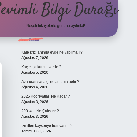
evimli Bilgi Durağı
Neşeli hikayelerle gününü aydınlat!
Sidebar
Son Yazılar
vdcasino güncel giriş
Kalp krizi anında evde ne yapılmalı ?
Ağustos 7, 2026
Kaç çeşit kumru vardır ?
Ağustos 5, 2026
Avangart sanatçı ne anlama gelir ?
Ağustos 4, 2026
2025 Koç fiyatları Ne Kadar ?
Ağustos 3, 2026
200 watt Ne Çalıştırır ?
Ağustos 3, 2026
İzmitten kayseriye tren var mı ?
Temmuz 30, 2026