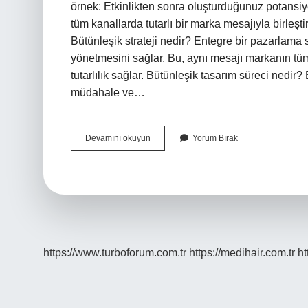
örnek: Etkinlikten sonra oluşturduğunuz potansiyel
tüm kanallarda tutarlı bir marka mesajıyla birleştir
Bütünleşik strateji nedir? Entegre bir pazarlama str
yönetmesini sağlar. Bu, aynı mesajı markanın tüm i
tutarlılık sağlar. Bütünleşik tasarım süreci nedi
müdahale ve…
Bütünleşik
Devamını okuyun
Yorum Bırak
Yaklaşım
Ne
Demek
https://www.turboforum.com.tr
https://medihair.com.tr
ht