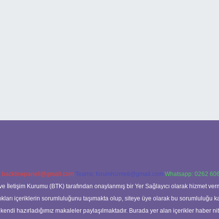
:
backlinkpaneli@gmail.com
Teams:
forumhizmeti@gmail.com
Whatsapp: 0262 606
ve İletişim Kurumu (BTK) tarafından onaylanmış bir Yer Sağlayıcı olarak hizmet verm
rı içeriklerin sorumluluğunu taşımakta olup, siteye üye olarak bu sorumluluğu kabul
a kendi hazırladığımız makaleler paylaşılmaktadır. Burada yer alan içerikler haber 