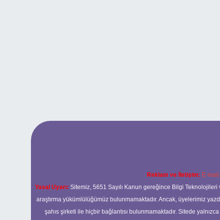
Reklam ve İletişim:
E-mail
Yasal Uyarı:
Sitemiz, 5651 Sayılı Kanun gereğince Bilgi Teknolojileri 
araştırma yükümlülüğümüz bulunmamaktadır. Ancak, üyelerimiz yazdıkla
şahıs şirketi ile hiçbir bağlantısı bulunmamaktadır. Sitede yalnızc