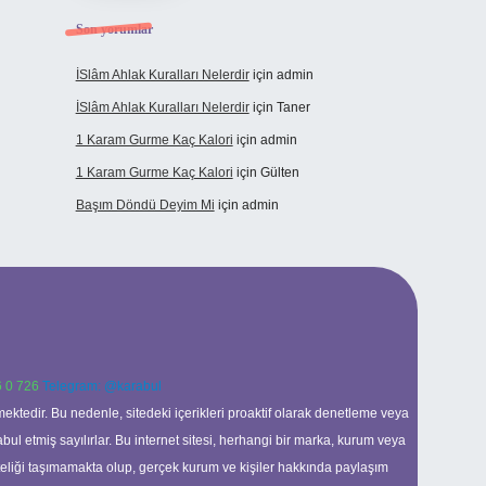
Son yorumlar
İSlâm Ahlak Kuralları Nelerdir
için
admin
İSlâm Ahlak Kuralları Nelerdir
için
Taner
1 Karam Gurme Kaç Kalori
için
admin
1 Karam Gurme Kaç Kalori
için
Gülten
Başım Döndü Deyim Mi
için
admin
 0 726
Telegram: @karabul
ektedir. Bu nedenle, sitedeki içerikleri proaktif olarak denetleme veya
 etmiş sayılırlar. Bu internet sitesi, herhangi bir marka, kurum veya
niteliği taşımamakta olup, gerçek kurum ve kişiler hakkında paylaşım