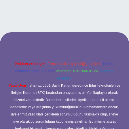
riş
Reklam ve İletişim:
E-mail:
backlinkpaneli@gmail.com
Teams:
forumhizmeti@gmail.com
Whatsapp: 0262 606 0 726
Telegram:
@karabul
Yasal Uyarı:
Sitemiz, 5651 Sayılı Kanun gereğince Bilgi Teknolojileri ve
İletişim Kurumu (BTK) tarafından onaylanmış bir Yer Sağlayıcı olarak
hizmet vermektedir. Bu nedenle, sitedeki içerikleri proaktif olarak
denetleme veya araştırma yükümlülüğümüz bulunmamaktadır. Ancak,
üyelerimiz yazdıkları içeriklerin sorumluluğunu taşımakta olup, siteye
üye olarak bu sorumluluğu kabul etmiş sayılırlar. Bu internet sitesi,
herhangi bir marka, kurum veya şahıs şirketi ile hiçbir bağlantısı