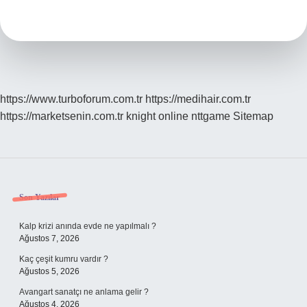
Yapılır
Mı
https://www.turboforum.com.tr
https://medihair.com.tr
https://marketsenin.com.tr
knight online
nttgame
Sitemap
Sidebar
Son Yazılar
Kalp krizi anında evde ne yapılmalı ?
Ağustos 7, 2026
Kaç çeşit kumru vardır ?
Ağustos 5, 2026
Avangart sanatçı ne anlama gelir ?
Ağustos 4, 2026