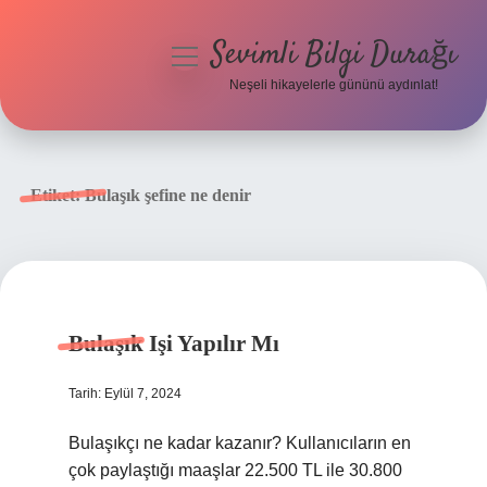
Sevimli Bilgi Durağı
menüyü
aç
Neşeli hikayelerle gününü aydınlat!
Anasayfa
Gizlilik Politikası
Etiket:
Bulaşık şefine ne denir
Yasal Uyarı
Hakkımızda
Bulaşık Işi Yapılır Mı
Tarih: Eylül 7, 2024
Bulaşıkçı ne kadar kazanır? Kullanıcıların en
çok paylaştığı maaşlar 22.500 TL ile 30.800