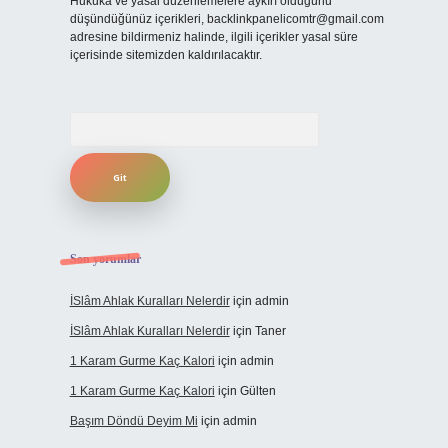
Hukuka ve yasal düzenlemelere aykırı olduğunu
düşündüğünüz içerikleri,
backlinkpanelicomtr@gmail.com
adresine bildirmeniz halinde, ilgili içerikler yasal süre
içerisinde sitemizden kaldırılacaktır.
Arama
Son yorumlar
İSlâm Ahlak Kuralları Nelerdir
için
admin
İSlâm Ahlak Kuralları Nelerdir
için
Taner
1 Karam Gurme Kaç Kalori
için
admin
1 Karam Gurme Kaç Kalori
için
Gülten
Başım Döndü Deyim Mi
için
admin