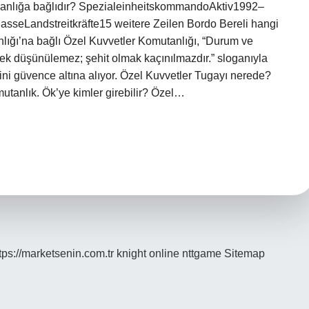
bakanlığa bağlıdır? SpezialeinheitskommandoAktiv1992–
lasseLandstreitkräfte15 weitere Zeilen Bordo Bereli hangi
ğı’na bağlı Özel Kuvvetler Komutanlığı, “Durum ve
mek düşünülemez; şehit olmak kaçınılmazdır.” sloganıyla
ini güvence altına alıyor. Özel Kuvvetler Tugayı nerede?
utanlık. Ök’ye kimler girebilir? Özel…
tps://marketsenin.com.tr
knight online
nttgame
Sitemap