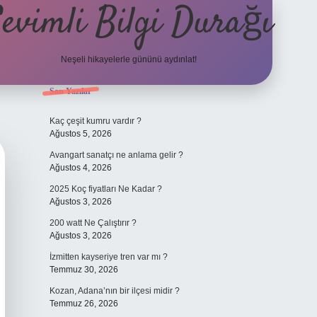
evimli Bilgi Durağı
Neşeli hikayelerle gününü aydınlat!
Sidebar
Son Yazılar
vdcasino güncel giriş
Kaç çeşit kumru vardır ?
Ağustos 5, 2026
Avangart sanatçı ne anlama gelir ?
Ağustos 4, 2026
2025 Koç fiyatları Ne Kadar ?
Ağustos 3, 2026
200 watt Ne Çalıştırır ?
Ağustos 3, 2026
İzmitten kayseriye tren var mı ?
Temmuz 30, 2026
Kozan, Adana’nın bir ilçesi midir ?
Temmuz 26, 2026