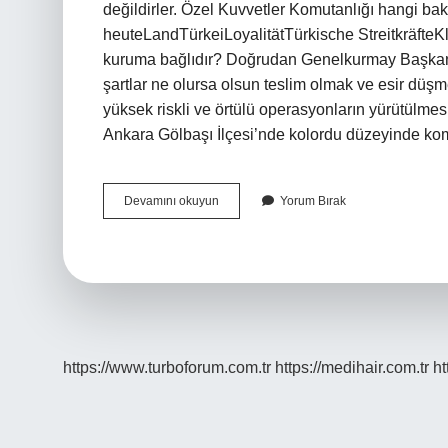
değildirler. Özel Kuvvetler Komutanlığı hangi 
heuteLandTürkeiLoyalitätTürkische StreitkräfteK
kuruma bağlıdır? Doğrudan Genelkurmay Başkanlı
şartlar ne olursa olsun teslim olmak ve esir düş
yüksek riskli ve örtülü operasyonların yürütülmes
Ankara Gölbaşı İlçesi’nde kolordu düzeyinde kom
Özel
Devamını okuyun
Yorum Bırak
Kuvvetler
Komutanlığı
Nereye
Bağlı
https://www.turboforum.com.tr
https://medihair.com.tr
ht