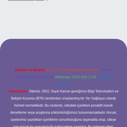
riş
Reklam ve İletişim:
E-mail:
backlinkpaneli@gmail.com
Teams:
forumhizmeti@gmail.com
Whatsapp: 0262 606 0 726
Telegram:
@karabul
Yasal Uyarı:
Sitemiz, 5651 Sayılı Kanun gereğince Bilgi Teknolojileri ve
İletişim Kurumu (BTK) tarafından onaylanmış bir Yer Sağlayıcı olarak
hizmet vermektedir. Bu nedenle, sitedeki içerikleri proaktif olarak
denetleme veya araştırma yükümlülüğümüz bulunmamaktadır. Ancak,
üyelerimiz yazdıkları içeriklerin sorumluluğunu taşımakta olup, siteye
üye olarak bu sorumluluğu kabul etmiş sayılırlar. Bu internet sitesi,