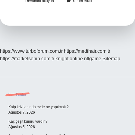
Buz
Devamını okuyun
Yorum Bırak
Ne
Demek
Tdk
https://www.turboforum.com.tr
https://medihair.com.tr
https://marketsenin.com.tr
knight online
nttgame
Sitemap
Sidebar
Son Yazılar
Kalp krizi anında evde ne yapılmalı ?
Ağustos 7, 2026
Kaç çeşit kumru vardır ?
Ağustos 5, 2026