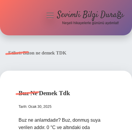
Sevimli Bilgi Durağı
menüyü
aç
Neşeli hikayelerle gününü aydınlat!
Anasayfa
Gizlilik Politikası
Etiket:
Bizon ne demek TDK
Yasal Uyarı
Hakkımızda
Buz Ne Demek Tdk
Tarih: Ocak 30, 2025
Buz ne anlamdadır? Buz, donmuş suya
verilen addır. 0 °C ve altındaki oda