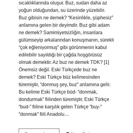
sıcaklıklarında oluşur. Buz, sudan daha az
yoğun olduğundan, su üzerinde yüzebilir.
Buz gibisin ne demek? “Kesinlikle, şüphesiz”
anlamına gelen bir deyimdir. Buz gibi adam
ne demek? Samimiyetsizliğin, insanlara
gülümseyip arkalarından konuşmanın, sürekli
“çok eğleniyormuş” gibi görünmenin kabul
edilebilir sayıldığı bir çağda hoşgörüsüz
olmak demektir. Az buz ne demek TDK? [1]
Önemsiz değil. Eski Türkçede buz ne
demek? Eski Türkçe būz kelimesinden
türemiştir, “donmuş şey, buz” anlamına gelir.
Bu kelime Eski Türkçe būd- “donmak,
dondurmak” fiilinden türemiştir. Eski Türkçe
“bud-” fiiline karşılık gelen Türkçe “buy-”
“donmak” fiili Anadolu…