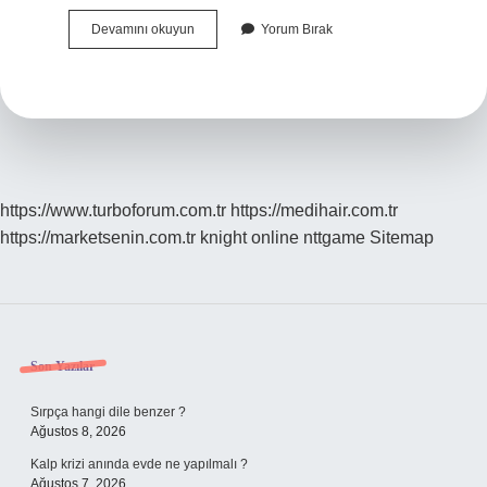
Bazlama
Devamını okuyun
Yorum Bırak
Tavada
Kaç
Dakikada
Pişer
https://www.turboforum.com.tr
https://medihair.com.tr
https://marketsenin.com.tr
knight online
nttgame
Sitemap
Sidebar
Son Yazılar
Sırpça hangi dile benzer ?
Ağustos 8, 2026
Kalp krizi anında evde ne yapılmalı ?
Ağustos 7, 2026