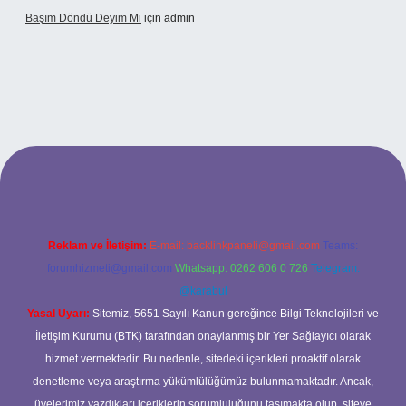
Başım Döndü Deyim Mi
için
admin
riş
Reklam ve İletişim:
E-mail:
backlinkpaneli@gmail.com
Teams:
forumhizmeti@gmail.com
Whatsapp: 0262 606 0 726
Telegram:
@karabul
Yasal Uyarı:
Sitemiz, 5651 Sayılı Kanun gereğince Bilgi Teknolojileri ve
İletişim Kurumu (BTK) tarafından onaylanmış bir Yer Sağlayıcı olarak
hizmet vermektedir. Bu nedenle, sitedeki içerikleri proaktif olarak
denetleme veya araştırma yükümlülüğümüz bulunmamaktadır. Ancak,
üyelerimiz yazdıkları içeriklerin sorumluluğunu taşımakta olup, siteye