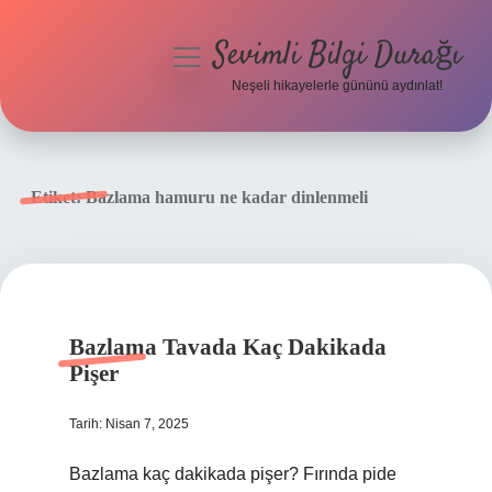
Sevimli Bilgi Durağı
menüyü
aç
Neşeli hikayelerle gününü aydınlat!
Anasayfa
Gizlilik Politikası
Etiket:
Bazlama hamuru ne kadar dinlenmeli
Yasal Uyarı
Hakkımızda
Bazlama Tavada Kaç Dakikada
Pişer
Tarih: Nisan 7, 2025
Bazlama kaç dakikada pişer? Fırında pide