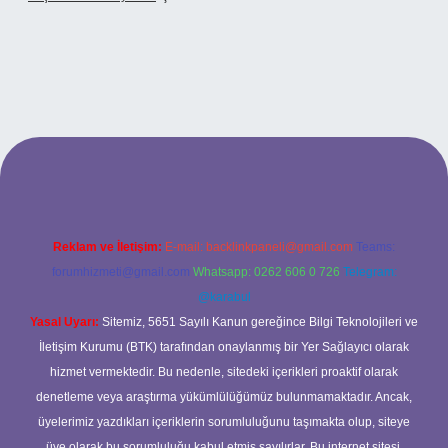
iriş
Reklam ve İletişim:
E-mail:
backlinkpaneli@gmail.com
Teams:
forumhizmeti@gmail.com
Whatsapp: 0262 606 0 726
Telegram:
@karabul
Yasal Uyarı:
Sitemiz, 5651 Sayılı Kanun gereğince Bilgi Teknolojileri ve
İletişim Kurumu (BTK) tarafından onaylanmış bir Yer Sağlayıcı olarak
hizmet vermektedir. Bu nedenle, sitedeki içerikleri proaktif olarak
denetleme veya araştırma yükümlülüğümüz bulunmamaktadır. Ancak,
üyelerimiz yazdıkları içeriklerin sorumluluğunu taşımakta olup, siteye
üye olarak bu sorumluluğu kabul etmiş sayılırlar. Bu internet sitesi,