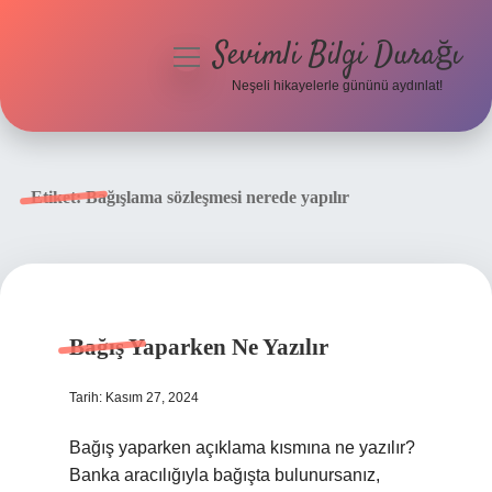
Sevimli Bilgi Durağı
menüyü
aç
Neşeli hikayelerle gününü aydınlat!
Anasayfa
Gizlilik Politikası
Etiket:
Bağışlama sözleşmesi nerede yapılır
Yasal Uyarı
Hakkımızda
Bağış Yaparken Ne Yazılır
Tarih: Kasım 27, 2024
Bağış yaparken açıklama kısmına ne yazılır?
Banka aracılığıyla bağışta bulunursanız,