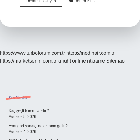
Bağış
Devamını okuyun
Yorum Bırak
Yaparken
Ne
Yazılır
https://www.turboforum.com.tr
https://medihair.com.tr
https://marketsenin.com.tr
knight online
nttgame
Sitemap
Sidebar
Son Yazılar
Kaç çeşit kumru vardır ?
Ağustos 5, 2026
Avangart sanatçı ne anlama gelir ?
Ağustos 4, 2026