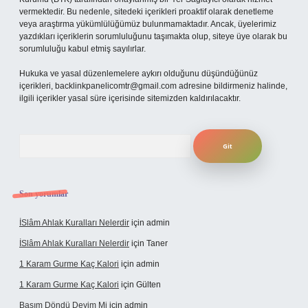
vermektedir. Bu nedenle, sitedeki içerikleri proaktif olarak denetleme
veya araştırma yükümlülüğümüz bulunmamaktadır. Ancak, üyelerimiz
yazdıkları içeriklerin sorumluluğunu taşımakta olup, siteye üye olarak bu
sorumluluğu kabul etmiş sayılırlar.
Hukuka ve yasal düzenlemelere aykırı olduğunu düşündüğünüz
içerikleri,
backlinkpanelicomtr@gmail.com
adresine bildirmeniz halinde,
ilgili içerikler yasal süre içerisinde sitemizden kaldırılacaktır.
Arama
Son yorumlar
İSlâm Ahlak Kuralları Nelerdir
için
admin
İSlâm Ahlak Kuralları Nelerdir
için
Taner
1 Karam Gurme Kaç Kalori
için
admin
1 Karam Gurme Kaç Kalori
için
Gülten
Başım Döndü Deyim Mi
için
admin