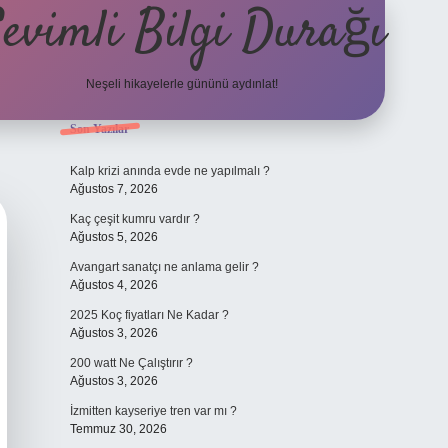
evimli Bilgi Durağı
Neşeli hikayelerle gününü aydınlat!
Sidebar
Son Yazılar
vdcasino güncel giriş
Kalp krizi anında evde ne yapılmalı ?
Ağustos 7, 2026
Kaç çeşit kumru vardır ?
Ağustos 5, 2026
Avangart sanatçı ne anlama gelir ?
Ağustos 4, 2026
2025 Koç fiyatları Ne Kadar ?
Ağustos 3, 2026
200 watt Ne Çalıştırır ?
Ağustos 3, 2026
İzmitten kayseriye tren var mı ?
Temmuz 30, 2026