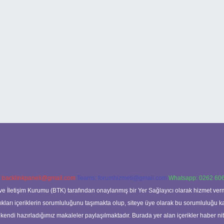
:
backlinkpaneli@gmail.com
Teams:
forumhizmeti@gmail.com
Whatsapp: 0262 606
ve İletişim Kurumu (BTK) tarafından onaylanmış bir Yer Sağlayıcı olarak hizmet verm
rı içeriklerin sorumluluğunu taşımakta olup, siteye üye olarak bu sorumluluğu kabul
a kendi hazırladığımız makaleler paylaşılmaktadır. Burada yer alan içerikler haber 