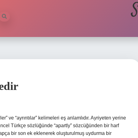
S
edir
r” ve “ayrıntılar” kelimeleri eş anlamlıdır. Ayriyeten yerine
ncel Türkçe sözlüğünde “apartly” sözcüğünden bir harf
Arapça bir son ek eklenerek oluşturulmuş uydurma bir