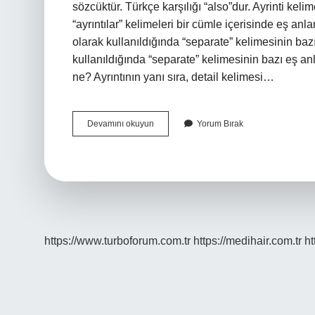
sözcüktür. Türkçe karşılığı “also”dur. Ayrinti kel
“ayrıntılar” kelimeleri bir cümle içerisinde eş anlam
olarak kullanıldığında “separate” kelimesinin bazı 
kullanıldığında “separate” kelimesinin bazı eş anla
ne? Ayrıntının yanı sıra, detail kelimesi…
Ayrıntılı
Devamını okuyun
Yorum Bırak
Eş
Anlamı
Nedir
https://www.turboforum.com.tr
https://medihair.com.tr
ht