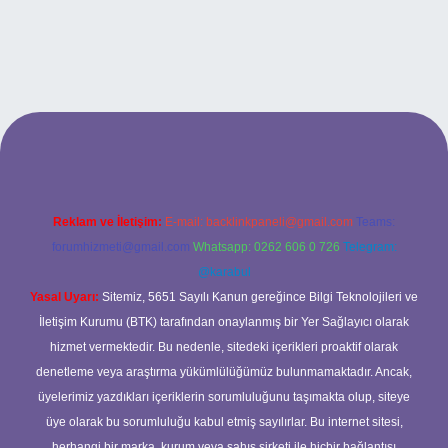
riş
Reklam ve İletişim:
E-mail:
backlinkpaneli@gmail.com
Teams:
forumhizmeti@gmail.com
Whatsapp: 0262 606 0 726
Telegram:
@karabul
Yasal Uyarı:
Sitemiz, 5651 Sayılı Kanun gereğince Bilgi Teknolojileri ve
İletişim Kurumu (BTK) tarafından onaylanmış bir Yer Sağlayıcı olarak
hizmet vermektedir. Bu nedenle, sitedeki içerikleri proaktif olarak
denetleme veya araştırma yükümlülüğümüz bulunmamaktadır. Ancak,
üyelerimiz yazdıkları içeriklerin sorumluluğunu taşımakta olup, siteye
üye olarak bu sorumluluğu kabul etmiş sayılırlar. Bu internet sitesi,
herhangi bir marka, kurum veya şahıs şirketi ile hiçbir bağlantısı