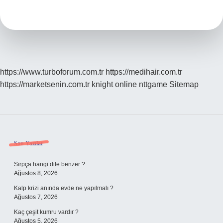
Kadar
Sürede
Düştü
https://www.turboforum.com.tr
https://medihair.com.tr
https://marketsenin.com.tr
knight online
nttgame
Sitemap
Sidebar
Son Yazılar
Sırpça hangi dile benzer ?
Ağustos 8, 2026
Kalp krizi anında evde ne yapılmalı ?
Ağustos 7, 2026
Kaç çeşit kumru vardır ?
Ağustos 5, 2026