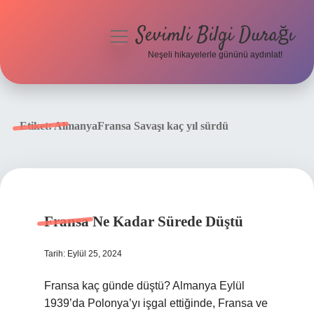
Sevimli Bilgi Durağı
menüyü
aç
Neşeli hikayelerle gününü aydınlat!
Anasayfa
Gizlilik Politikası
Etiket:
AlmanyaFransa Savaşı kaç yıl sürdü
Yasal Uyarı
Hakkımızda
Fransa Ne Kadar Sürede Düştü
Tarih: Eylül 25, 2024
Fransa kaç günde düştü? Almanya Eylül
1939’da Polonya’yı işgal ettiğinde, Fransa ve