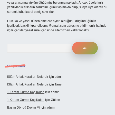
veya araştırma yükümlülüğümüz bulunmamaktadır. Ancak, üyelerimiz
yazdıkları içeriklerin sorumluluğunu taşımakta olup, siteye üye olarak bu
sorumluluğu kabul etmiş sayılırlar.
Hukuka ve yasal düzenlemelere aykırı olduğunu düşündüğünüz
içerikleri,
backlinkpanelicomtr@gmail.com
adresine bildirmeniz halinde,
ilgili içerikler yasal süre içerisinde sitemizden kaldırılacaktır.
Arama
Son yorumlar
İSlâm Ahlak Kuralları Nelerdir
için
admin
İSlâm Ahlak Kuralları Nelerdir
için
Taner
1 Karam Gurme Kaç Kalori
için
admin
1 Karam Gurme Kaç Kalori
için
Gülten
Başım Döndü Deyim Mi
için
admin