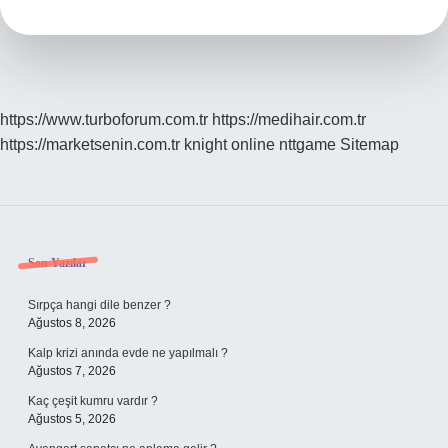
Su
Içilir
Mi
https://www.turboforum.com.tr
https://medihair.com.tr
https://marketsenin.com.tr
knight online
nttgame
Sitemap
Sidebar
Son Yazılar
Sırpça hangi dile benzer ?
Ağustos 8, 2026
Kalp krizi anında evde ne yapılmalı ?
Ağustos 7, 2026
Kaç çeşit kumru vardır ?
Ağustos 5, 2026