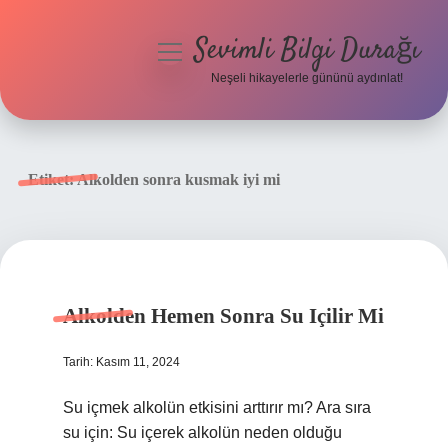
Sevimli Bilgi Durağı
menüyü
aç
Neşeli hikayelerle gününü aydınlat!
Anasayfa
Gizlilik Politikası
Etiket:
Alkolden sonra kusmak iyi mi
Yasal Uyarı
Hakkımızda
Alkolden Hemen Sonra Su Içilir Mi
Tarih: Kasım 11, 2024
Su içmek alkolün etkisini arttırır mı? Ara sıra
su için: Su içerek alkolün neden olduğu