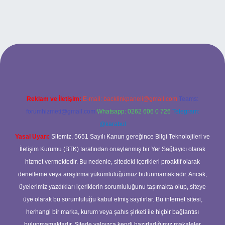
iriş
Reklam ve İletişim:
E-mail:
backlinkpaneli@gmail.com
Teams:
forumhizmeti@gmail.com
Whatsapp: 0262 606 0 726
Telegram:
@karabul
Yasal Uyarı:
Sitemiz, 5651 Sayılı Kanun gereğince Bilgi Teknolojileri ve
İletişim Kurumu (BTK) tarafından onaylanmış bir Yer Sağlayıcı olarak
hizmet vermektedir. Bu nedenle, sitedeki içerikleri proaktif olarak
denetleme veya araştırma yükümlülüğümüz bulunmamaktadır. Ancak,
üyelerimiz yazdıkları içeriklerin sorumluluğunu taşımakta olup, siteye
üye olarak bu sorumluluğu kabul etmiş sayılırlar. Bu internet sitesi,
herhangi bir marka, kurum veya şahıs şirketi ile hiçbir bağlantısı
bulunmamaktadır. Sitede yalnızca kendi hazırladığımız makaleler