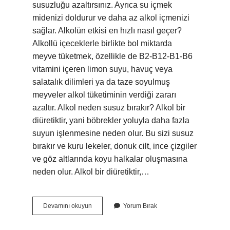
susuzluğu azaltırsınız. Ayrıca su içmek
midenizi doldurur ve daha az alkol içmenizi
sağlar. Alkolün etkisi en hızlı nasıl geçer?
Alkollü içeceklerle birlikte bol miktarda
meyve tüketmek, özellikle de B2-B12-B1-B6
vitamini içeren limon suyu, havuç veya
salatalık dilimleri ya da taze soyulmuş
meyveler alkol tüketiminin verdiği zararı
azaltır. Alkol neden susuz bırakır? Alkol bir
diüretiktir, yani böbrekler yoluyla daha fazla
suyun işlenmesine neden olur. Bu sizi susuz
bırakır ve kuru lekeler, donuk cilt, ince çizgiler
ve göz altlarında koyu halkalar oluşmasına
neden olur. Alkol bir diüretiktir,…
Alkolden
Devamını okuyun
Yorum Bırak
Hemen
Sonra