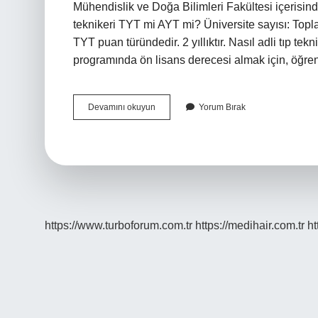
Mühendislik ve Doğa Bilimleri Fakültesi içerisinde
teknikeri TYT mi AYT mi? Üniversite sayısı: Topl
TYT puan türündedir. 2 yıllıktır. Nasıl adli tıp te
programında ön lisans derecesi almak için, öğr
Adli
Devamını okuyun
Yorum Bırak
Tıp
Teknikeri
Hangi
Bölüm
https://www.turboforum.com.tr
https://medihair.com.tr
ht