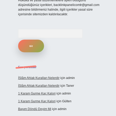
Hukuka ve yasal düzenlemelere aykırı olduğunu
düşündüğünüz içerikleri,
backlinkpanelicomtr@gmail.com
adresine bildirmeniz halinde, ilgili içerikler yasal süre
içerisinde sitemizden kaldırılacaktır.
Arama
Son yorumlar
İSlâm Ahlak Kuralları Nelerdir
için
admin
İSlâm Ahlak Kuralları Nelerdir
için
Taner
1 Karam Gurme Kaç Kalori
için
admin
1 Karam Gurme Kaç Kalori
için
Gülten
Başım Döndü Deyim Mi
için
admin