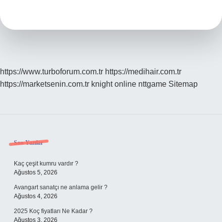
Nedir
https://www.turboforum.com.tr
https://medihair.com.tr
https://marketsenin.com.tr
knight online
nttgame
Sitemap
Sidebar
Son Yazılar
Kaç çeşit kumru vardır ?
Ağustos 5, 2026
Avangart sanatçı ne anlama gelir ?
Ağustos 4, 2026
2025 Koç fiyatları Ne Kadar ?
Ağustos 3, 2026