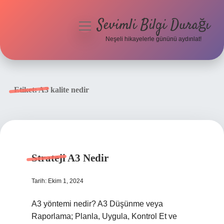
Sevimli Bilgi Durağı
menüyü
aç
Neşeli hikayelerle gününü aydınlat!
Anasayfa
Gizlilik Politikası
Etiket:
A3 kalite nedir
Yasal Uyarı
Hakkımızda
Strateji A3 Nedir
Tarih: Ekim 1, 2024
A3 yöntemi nedir? A3 Düşünme veya
Raporlama; Planla, Uygula, Kontrol Et ve