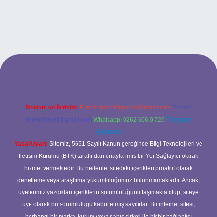
riş
Reklam ve İletişim:
E-mail:
backlinkpaneli@gmail.com
Teams:
forumhizmeti@gmail.com
Whatsapp: 0262 606 0 726
Telegram:
@karabul
Yasal Uyarı:
Sitemiz, 5651 Sayılı Kanun gereğince Bilgi Teknolojileri ve
İletişim Kurumu (BTK) tarafından onaylanmış bir Yer Sağlayıcı olarak
hizmet vermektedir. Bu nedenle, sitedeki içerikleri proaktif olarak
denetleme veya araştırma yükümlülüğümüz bulunmamaktadır. Ancak,
üyelerimiz yazdıkları içeriklerin sorumluluğunu taşımakta olup, siteye
üye olarak bu sorumluluğu kabul etmiş sayılırlar. Bu internet sitesi,
herhangi bir marka, kurum veya şahıs şirketi ile hiçbir bağlantısı